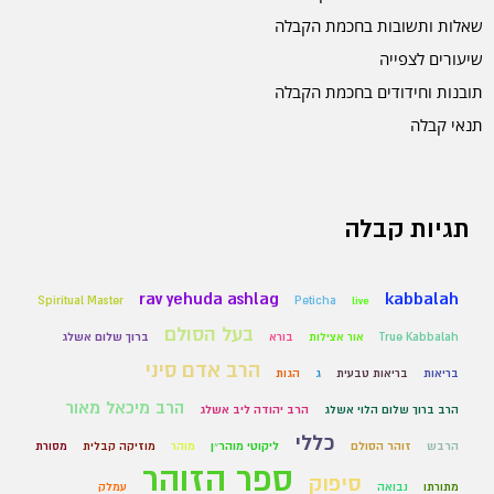
שאלות ותשובות בחכמת הקבלה
שיעורים לצפייה
תובנות וחידודים בחכמת הקבלה
תנאי קבלה
תגיות קבלה
kabbalah
rav yehuda ashlag
Spiritual Master
Peticha
live
בעל הסולם
True Kabbalah
אור אצילות
בורא
ברוך שלום אשלג
הרב אדם סיני
בריאות
בריאות טבעית
ג
הגות
הרב מיכאל מאור
הרב ברוך שלום הלוי אשלג
הרב יהודה ליב אשלג
כללי
הרבש
זוהר הסולם
ליקוטי מוהר״ן
מוהר
מוזיקה קבלית
מסורת
ספר הזוהר
סיפוק
מתורתו
נבואה
עמלק