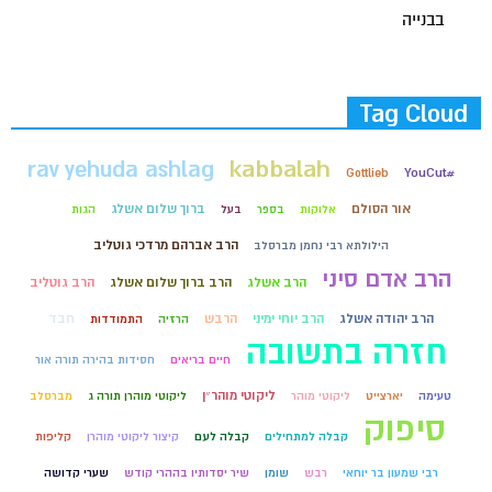
בבנייה
Tag Cloud
kabbalah
rav yehuda ashlag
#YouCut
Gottlieb
אור הסולם
ברוך שלום אשלג
אלוקות
בספר
בעל
הגות
הרב אברהם מרדכי גוטליב
הילולתא רבי נחמן מברסלב
הרב אדם סיני
הרב אשלג
הרב ברוך שלום אשלג
הרב גוטליב
הרב יהודה אשלג
הרב יוחי ימיני
הרבש
חבד
הרזיה
התמודדות
חזרה בתשובה
חיים בריאים
חסידות בהירה תורה אור
ליקוטי מוהר״ן
טעימה
יארצייט
ליקוטי מוהר
ליקוטי מוהרן תורה ג
מברסלב
סיפוק
קבלה למתחילים
קבלה לעם
קיצור ליקוטי מוהרן
קליפות
רבי שמעון בר יוחאי
רבש
שומן
שיר יסדותיו בההרי קודש
שערי קדושה