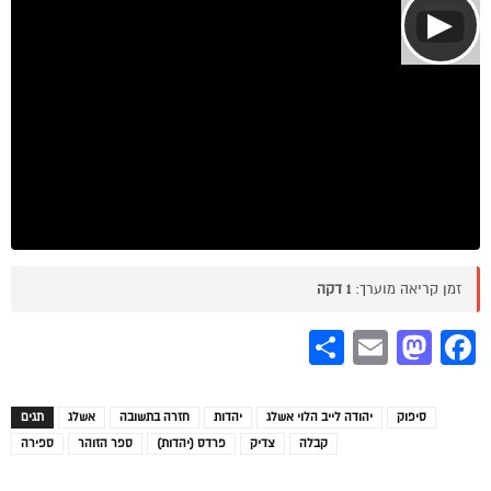
▶
זמן קריאה מוערך:
1 דקה
Share
Mastodon
Email
Facebook
סיפוק
יהודה לייב הלוי אשלג
יהדות
חזרה בתשובה
אשלג
תגים
קבלה
צדיק
פרדס (יהדות)
ספר הזוהר
ספירה