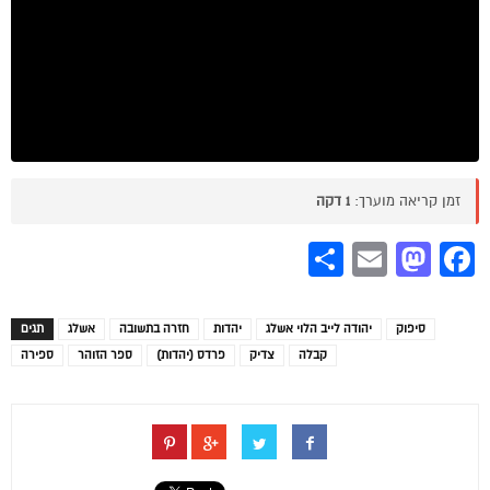
זמן קריאה מוערך:
1 דקה
Share
Mastodon
Email
Facebook
סיפוק
יהודה לייב הלוי אשלג
יהדות
חזרה בתשובה
אשלג
תגים
קבלה
צדיק
פרדס (יהדות)
ספר הזוהר
ספירה