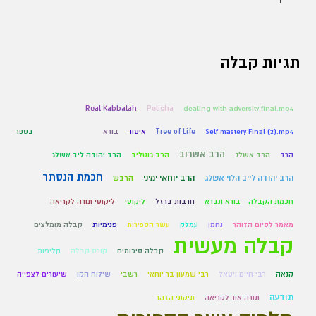
תגיות קבלה
Real Kabbalah
Peticha
dealing with adversity final.mp4
Self mastery Final (2).mp4
Tree of Life
איסור
בורא
במעגלות השנה
בספר
הרב אשרוב
הרב
הרב אשלג
הרב גוטליב
הרב יהודה ליב אשלג
חכמת הנסתר
הרב יהודה לייב הלוי אשלג
הרב יוחאי ימיני
הרבש
חכמת הקבלה - בורא ונברא
חרבות ברזל
ליקוטי
ליקוטי תורה לקריאה
מאמר לסיום הזוהר
נחמן
עמלק
עשר הספירות
פנימיות
קבלה מומלצים
קבלה מעשית
קבלה סיכומים
קורס קבלה
קליפות
קנאה
רבי חיים ויטאל
רבי שמעון בר יוחאי
רשבי
שילוח הקן
שיעורים לצפייה
תודעה
תורה אור לקריאה
תיקוני הזהר