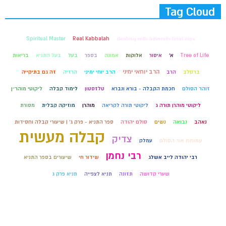
Tag Cloud
Spiritual Master
Real Kabbalah
dealing with adversity final.mp4
Tree of Life
א'
איסור
אלוקות
אמונה
בספר
בעל
בעל התניא
בריאות
הרב יוחאי ימיני
ברסלב
הרב
הרב יוחי ימיני
הרזיה
זה גם בתיקייה
זוהר הסולם
חכמת הקבלה - בורא ונברא
טלזסטון
לימוד קבלה
ליקוטי מוהר״ן
ליקוטי מוהרן תורה ג
ליקוטי תורה לקריאה
מוהרן
מוזיקה קבלית
מסורת
נאהב
נבואה
נשים
סולם יהודה
ספר התניא - פרק ג' | שיעורי קבלה וחסידות
קבלה מעשית
צדיק
עמותת אור הסולם
עמלק
רבי נחמן
רבי יהודה לייב אשלג
שידור חי
שיעורים בספר התניא
שערי קדושה
תזונה
תניא לצפייה
תניא פרק ג