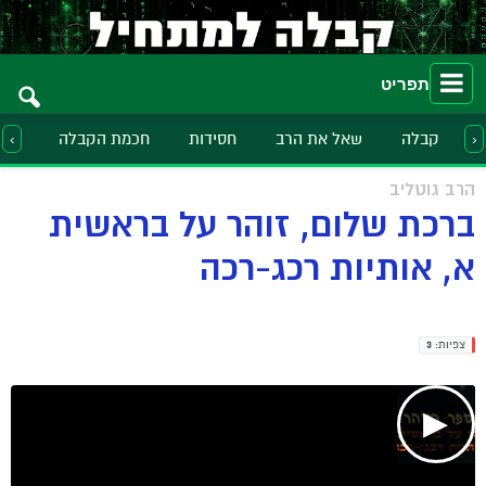
תפריט
קבלה
שאל את הרב
חסידות
חכמת הקבלה
הלכ
‹
›
הרב גוטליב
ברכת שלום, זוהר על בראשית
א, אותיות רכג-רכה
צפיות:
3
▶