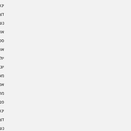
ינוא
דצמב
נובמ
אוקט
ספט
אוגו
יולי 2
יוני 2
מאי 2
אפרי
מרץ 
פברו
ינוא
דצמב
נובמ