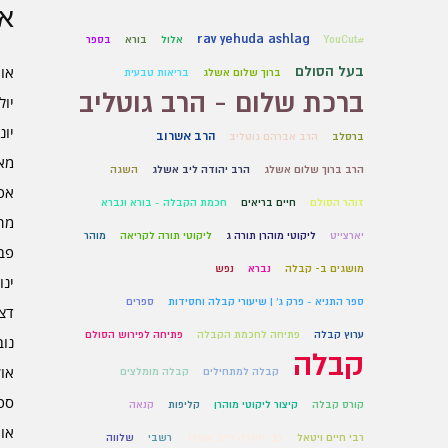
אר
rav yehuda ashlag
#YouCut
אלול
בורא
בספר
בעל הסולם
אוגו
ברוך שלום אשלג
בריאות טבעית
ברכת שלום - הרב גוטליב
יולי 6
יוני 6
הרב אשרוב
ברסלב
הרב אברהם גוטליב
מאי 6
הרב ברוך שלום אשלג
הרב יהודה ליב אשלג
השגה
אפרי
זוהר הסולם
חיים בריאים
חכמת הקבלה - בורא ונברא
מרץ 
יארצייט
ליקוטי מוהרן תורה ג
ליקוטי תורה לקריאה
מוהר
פברו
מושגים ב- קבלה
נברא
נפש
ינוא
ספר התניא - פרק ג' | שיעורי קבלה וחסידות
ספרים
דצמב
ערוץ קבלה
פתיחה לחכמת הקבלה
פתיחה לפירוש הסולם
נובמ
קבלה
אוקט
קבלה למתחילים
קבלה מומלצים
ספט
קורס קבלה
קיצור ליקוטי מוהרן
קליפות
קנאה
אוגו
רבי חיים ויטאל
רבי יהודה לייב אשלג
רשבי
שלווה