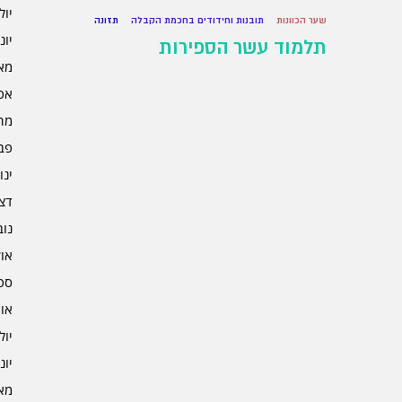
יולי 5
שער הכוונות
תובנות וחידודים בחכמת הקבלה
תזונה
יוני 5
תלמוד עשר הספירות
מאי 5
אפרי
מרץ 
פברו
ינוא
דצמב
נובמ
אוקט
ספט
אוגו
יולי 4
יוני 4
מאי 4