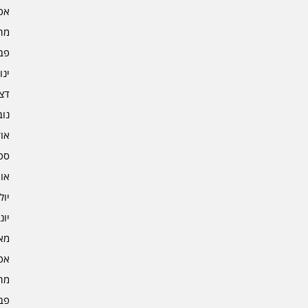
אפרי
מרץ 
פברו
ינוא
דצמב
נובמ
אוקט
ספט
אוגו
יולי 3
יוני 3
מאי 3
אפרי
מרץ 
פברו