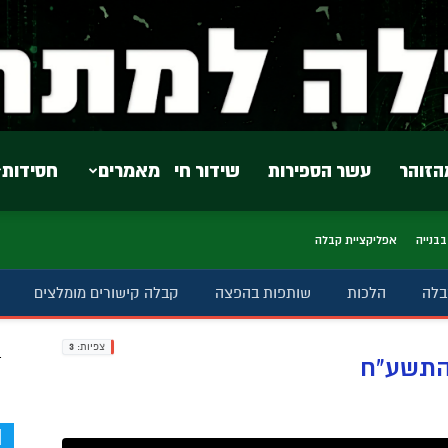
הזוהר
עשר הספירות
שידור חי
מאמרים
חסידות
בבנייה
אפליקציית קבלה
בלה
הלכות
שותפות בהפצה
קבלה קישורים מומלצים
צפיות:
3
ב
 התשע"ח
d