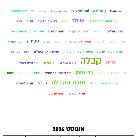
rav yehuda ashlag
Peticha
Tree of Life
zohar
א'
אור הסולם
אשלג
איך בוחרים רב אמיתי
בעל
בריאות טבעית
הגות
הרב
הרב גוטליב
הרבש
זה גם בתיקייה
זוהר הסולם
חסידות בהירה תורה אור
ספירה
לימודי קבלה
ליקוטי
מאמר לסיום הזוהר
נפש
נשים
ספר התניא
ספר התניא - פרק ג' | שיעורי קבלה וחסידות
עמותת אור הסולם
עשר הספירות
קבלה
צדיק
קורס קבלה
רב אמיתי
רבי חיים ויטאל
רבי נחמן
רוחניות
רבי יהודה לייב אשלג
רבי שמעון בר יוחאי
רבנים
שומן
תורת הקבלה
תניא
שער הכוונות
תורה
תניא לצפייה
תניא מפורש
תניא פרק ג
אוגוסט 2026