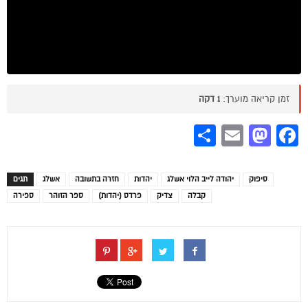
זמן קריאה מוערך:
1 דקה
Share
Mastodon
Email
Facebook
סיפוק
יהודה לייב הלוי אשלג
יהדות
חזרה בתשובה
אשלג
תגים
קבלה
צדיק
פרדס (יהדות)
ספר הזוהר
ספירה