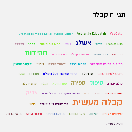
תגיות קבלה
Created by Video Editor #Video Editor
Authentic Kabbalah
#YouCut
אשלג
Tree of Life
אלול
בורא
במעגלות השנה
בספר
ברסלב
חסידות
המהרחו
הרב אשלג
חכמת הקבלה - בורא ונברא
חסידות בהירה תורה אור
חרבות ברזל
לימודי קבלה
ליקוטי
ליקוטי מוהר״ן
מאמר לסיום הזוהר
מברסלב
מרכז מורשת בעל הסולם
מתורתו
נאהב
סיפוק
ספירה
סולם יהודה
ספר התניא
עמלק
ערוץ קבלה
צדיק
עשר הספירות
פחד
פסח
פרשה ומועד בבינה מלכותית
קבלה מעשית
רבי יהודה לייב אשלג
רבש
שיעורים לצפייה
שלווה
שער הכוונות
תודעת הנסתר
תיקוני הזהר
תנאי קבלה
תניא לצפייה