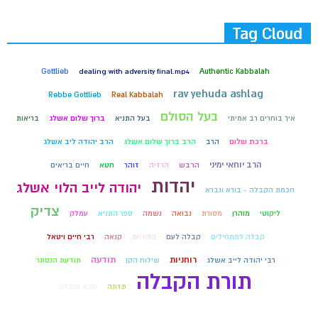
Tag Cloud
Gottlieb
dealing with adversity final.mp4
Authentic Kabbalah
rav yehuda ashlag
Rebbe Gottlieb
Real Kabbalah
בעל הסולם
איך בוחרים רב אמיתי
בעל התניא
ברוך שלום אשלג
בריאות
ברכת שלום
הרב
הרב ברוך שלום אשלג
הרב יהודה ליב אשלג
הרב יוחאי ימיני
הרבש
הרזיה
זוהר
חטא
חיים בריאים
יהדות
יהודה לייב הלוי אשלג
חכמת הקבלה - בורא ונברא
צדיק
ליקוטי
מוהרן
מסורת
נבואה
נשמה
ספר התניא
עמלק
קבלה למתחילים
קבלה לעם
קלוריות
קנאה
רבי חיים ויטאל
רוחניות
תודעה
רבי יהודה לייב אשלג
שילוח הקן
תודעת הנסתר
תורת הקבלה
תזונה
תניא וקבלה