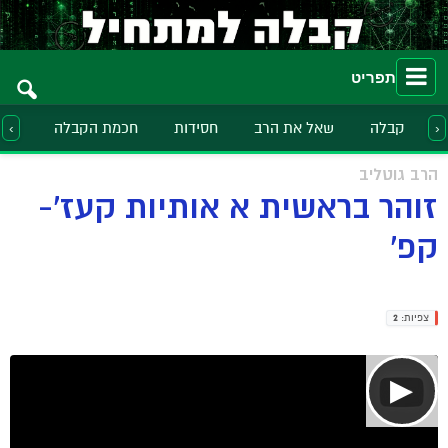
תפריט
קבלה
שאל את הרב
חסידות
חכמת הקבלה
הלכ
‹
›
הרב גוטליב
זוהר בראשית א אותיות קעז'-
קפ'
צפיות:
2
▶