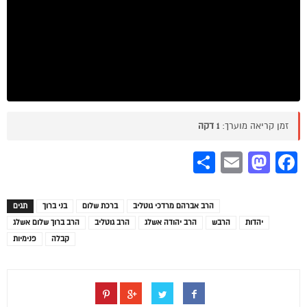
זמן קריאה מוערך:
1 דקה
Share
Mastodon
Email
Facebook
הרב אברהם מרדכי גוטליב
ברכת שלום
בני ברוך
תגים
יהדות
הרבש
הרב יהודה אשלג
הרב גוטליב
הרב ברוך שלום אשלג
קבלה
פנימיות