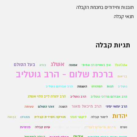
תובנות וחידודים בחכמת הקבלה
תנאי קבלה
תגיות קבלה
אשלג
בעל הסולם
#YouCut
איך בוחרים רב אמיתי
אמונה
בורא
ברכת שלום - הרב גוטליב
בריאות
גוטליב
הגות
המהרחו
העצמה
הרב אברהם גוטליב
הרב יהודה לייב הלוי אשלג
הרב אברהם מרדכי גוטליב
הרב גוטליב
הרב מיכאל מאור
הרב יוחאי ימיני
השגה
זוהר הסולם
טעימה
יהדות
לימוד קבלה
ליקוטי מוהר
מוזיקה חסידית קבלית
מתורתו
נבואה
נשים
סדרות שיעורים לצפייה
עמותת אור הסולם
ערוץ קבלה
פנימיות
צדיק