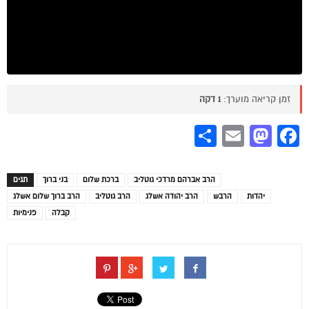
זמן קריאה מוערך:
1 דקה
Share
Mastodon
Email
Facebook
הרב אברהם מרדכי גוטליב
ברכת שלום
בני ברוך
תגים
יהדות
הרבש
הרב יהודה אשלג
הרב גוטליב
הרב ברוך שלום אשלג
קבלה
פנימיות