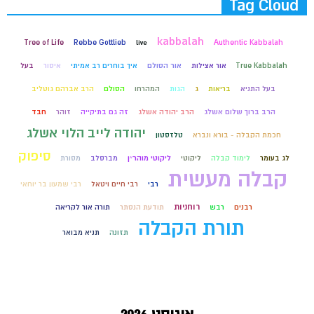
Tag Cloud
kabbalah
Tree of Life
Rebbe Gottlieb
live
Authentic Kabbalah
True Kabbalah
אור אצילות
אור הסולם
איך בוחרים רב אמיתי
איסור
בעל
בעל התניא
בריאות
ג
הגות
המהרחו
הסולם
הרב אברהם גוטליב
הרב ברוך שלום אשלג
הרב יהודה אשלג
זה גם בתיקייה
זוהר
חבד
יהודה לייב הלוי אשלג
חכמת הקבלה - בורא ונברא
טלזסטון
סיפוק
לג בעומר
לימוד קבלה
ליקוטי
ליקוטי מוהר״ן
מברסלב
מסורת
קבלה מעשית
רבי
רבי חיים ויטאל
רבי שמעון בר יוחאי
רוחניות
רבנים
רבש
תודעת הנסתר
תורה אור לקריאה
תורת הקבלה
תזונה
תניא מבואר