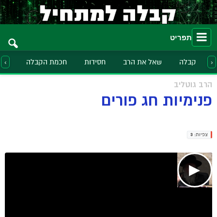
תפריט
קבלה
שאל את הרב
חסידות
חכמת הקבלה
הלכ
‹
›
הרב גוטליב
פנימיות חג פורים
צפיות:
3
▶