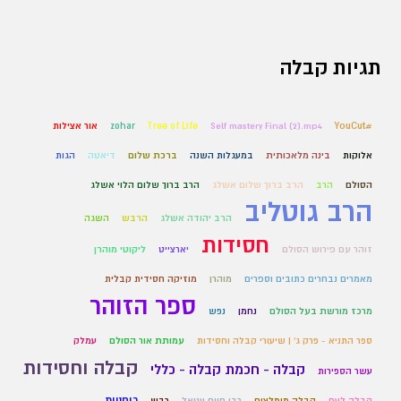
תגיות קבלה
#YouCut
Self mastery Final (2).mp4
Tree of Life
zohar
אור אצילות
אלוקות
בינה מלאכותית
במעגלות השנה
ברכת שלום
דיאטה
הגות
הסולם
הרב
הרב ברוך שלום אשלג
הרב ברוך שלום הלוי אשלג
הרב גוטליב
הרב יהודה אשלג
הרבש
השגה
חסידות
זוהר עם פירוש הסולם
יארצייט
ליקוטי מוהרן
מאמרים נבחרים כתובים וספרים
מוהרן
מוזיקה חסידית קבלית
ספר הזוהר
מרכז מורשת בעל הסולם
נחמן
נפש
ספר התניא - פרק ג' | שיעורי קבלה וחסידות
עמותת אור הסולם
עמלק
קבלה וחסידות
קבלה - חכמת קבלה - כללי
עשר הספירות
רוחניות
קבלה לעם
קבלה מומלצים
רבי חיים ויטאל
רבש