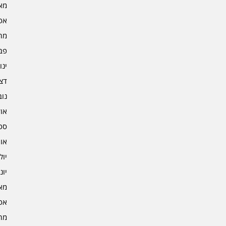
מאי 4
אפרי
מרץ 
פברו
ינוא
דצמב
נובמ
אוקט
ספט
אוגו
יולי 3
יוני 3
מאי 3
אפרי
מרץ 