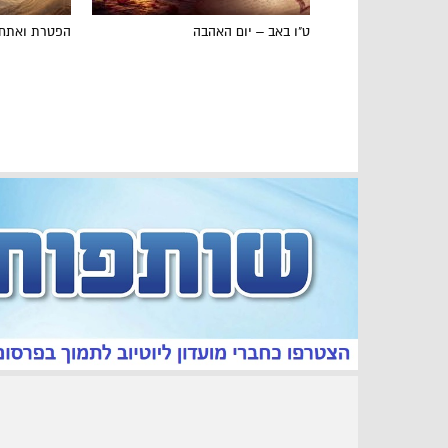
ט"ו באב – יום האהבה
הפטרת ואתחנ