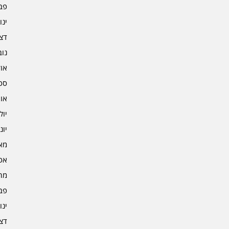
פברו
ינוא
דצמב
נובמ
אוקט
ספט
אוגו
יולי 2
יוני 2
מאי 2
אפרי
מרץ 
פברו
ינוא
דצמב