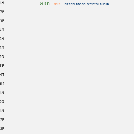
אוגו
תניא
תובנות וחידודים בחכמת הקבלה
תורה
יולי 5
יוני 5
מאי 5
אפרי
מרץ 
פברו
ינוא
דצמב
נובמ
אוקט
ספט
אוגו
יולי 4
יוני 4