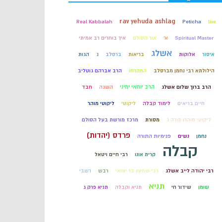
קבלה
rav yehuda ashlag
Real Kabbalah
Peticha
live
Spiritual Master
א'
אור הסולם
איך בוחרים רב אמיתי
חכמת הקבלה
אשלג
איסור
אלוקות
בריאות
ברסלב
ג
הגות
הילולתא רבי נחמן מברסלב
המהרחו
הרב אברהם גוטליב
הרב יוחאי ימיני
הרב ברוך שלום אשלג
השגה
חבד
חיים בריאים
לימוד קבלה
ליקוטי
ליקוטי מוהר
ליקוטי מוהרן תורה ג
מסורת
מרכז מורשת בעל הסולם
פרדס (יהדות)
נחמן
נשים
פנימיות התורה
קבלה
קרית אונו
רבי חיים ויטאל
רבי יהודה לייב אשלג
רבי שמעון בר יוחאי
רבש
רשבי
תניא
שומן
שידור חי
תניא וקבלה
תניא פרק ג