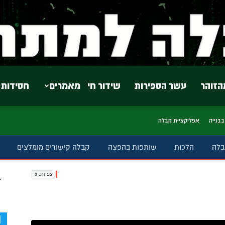
הזוהר
עשר הספירות
שידור חי
מאמרים
חסידות
בבנייה
אפליקציית קבלה
בלה
הלכות
שותפות בהפצה
קבלה קישורים מומלצים
צפיות:
3
ב
d