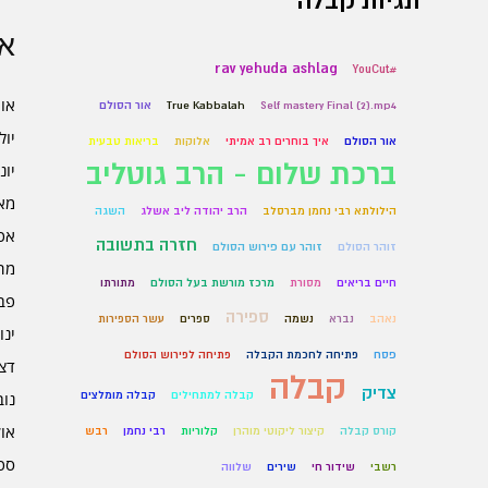
תגיות קבלה
אר
rav yehuda ashlag
#YouCut
אוגו
Self mastery Final (2).mp4
True Kabbalah
אור הסולם
יולי 6
אור הסולם
איך בוחרים רב אמיתי
אלוקות
בריאות טבעית
ברכת שלום - הרב גוטליב
יוני 6
מאי 6
הילולתא רבי נחמן מברסלב
הרב יהודה ליב אשלג
השגה
אפרי
חזרה בתשובה
זוהר הסולם
זוהר עם פירוש הסולם
מרץ 
חיים בריאים
מסורת
מרכז מורשת בעל הסולם
מתורתו
פברו
ספירה
נאהב
נברא
נשמה
ספרים
עשר הספירות
ינוא
פסח
פתיחה לחכמת הקבלה
פתיחה לפירוש הסולם
דצמב
קבלה
צדיק
קבלה למתחילים
קבלה מומלצים
נובמ
אוקט
קורס קבלה
קיצור ליקוטי מוהרן
קלוריות
רבי נחמן
רבש
ספט
רשבי
שידור חי
שירים
שלווה