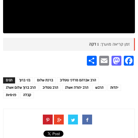
זמן קריאה מוערך:
1 דקה
Share
Mastodon
Email
Facebook
הרב אברהם מרדכי גוטליב
ברכת שלום
בני ברוך
תגים
יהדות
הרבש
הרב יהודה אשלג
הרב גוטליב
הרב ברוך שלום אשלג
קבלה
פנימיות