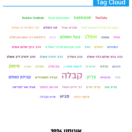
Tag Cloud
kabbalah
Rebbe Gottlieb
Real Kabbalah
#YouCut
Self mastery Final (2).mp4
Tree of Life
אור הסולם
איך בוחרים רב אמיתי
אשלג
בעל הסולם
אלול
אמונה
הגות
הילולתא רבי נחמן מברסלב
המהרחו
הסולם
הרב
הרב אברהם מרדכי גוטליב
הרב ברוך שלום אשלג
הרב ברוך שלום הלוי אשלג
הרב גוטליב
הרב יהודה אשלג
הרב יהודה ליב אשלג
סיפוק
הרבש
הרזיה
יארצייט
ליקוטי מוהר״ן
מברסלב
מסורת
נאהב
קבלה
צדיק
קהילת הסולם
פחד
פנימיות
קבלה למתחילים
קרית אונו
קרית יערים
רבי חיים ויטאל
תודעת הנסתר
תורה אור לקריאה
תניא
תיקוני הזהר
תניא וקבלה
אוגוסט 2026