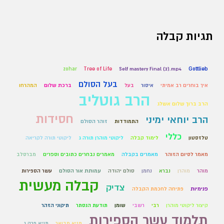
תגיות קבלה
zohar
Tree of Life
Self mastery Final (2).mp4
Gottlieb
בעל הסולם
איך בוחרים רב אמיתי
איסור
בעל
ברכת שלום
המהרחו
הרב גוטליב
הרב ברוך שלום אשלג
חסידות
הרב יוחאי ימיני
התמודדות
זוהר הסולם
כללי
טלזסטון
לימוד קבלה
ליקוטי מוהרן תורה ג
ליקוטי תורה לקריאה
מאמר לסיום הזוהר
מאמרים בקבלה
מאמרים נבחרים כתובים וספרים
מברסלב
מוהר
מוהרן
נברא
נחמן
סולם יהודה
עמותת אור הסולם
עשר הספירות
קבלה מעשית
צדיק
פנימיות
פתיחה לחכמת הקבלה
קיצור ליקוטי מוהרן
רבי
רשבי
שומן
תודעת הנסתר
תיקוני הזהר
תלמוד עשר הספירות
תניא מבואר
תניא פרק ג