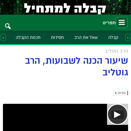
תפריט
קבלה
שאל את הרב
חסידות
חכמת הקבלה
הלכ
‹
›
הרב גוטליב
שיעור הכנה לשבועות, הרב
גוטליב
צפיות:
3
▶