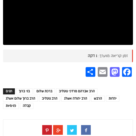
זמן קריאה מוערך:
1 דקה
Share
Mastodon
Email
Facebook
הרב אברהם מרדכי גוטליב
ברכת שלום
בני ברוך
תגים
יהדות
הרבש
הרב יהודה אשלג
הרב גוטליב
הרב ברוך שלום אשלג
קבלה
פנימיות