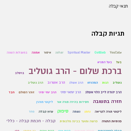
תנאי קבלה
תגיות קבלה
#YouCut
Gottlieb
Spiritual Master
zohar
איסור
אמונה
במעגלות השנה
בעל
בעל התניא
ברכת שלום - הרב גוטליב
ברסלב
הרב אשרוב
גוטליב
הגות
המהרחו
הרב אשלג
הרב גוטליב
הרב יהודה לייב הלוי אשלג
הרב יוחאי ימיני
הרב יוחי ימיני
זוהר הסולם
חבד
חזרה בתשובה
חסידות בהירה תורה אור
ליקוטי מוהרן
סיפוק
ליקוטי תורה לקריאה
נחמן
נשמה
ערוץ קבלה
פחד
קבלה - חכמת קבלה - כללי
פנימיות התורה
פרשה ומועד בבינה מלכותית
קבלה למתקדמים
קבלה סיכומים
קרית אונו
קרית יערים
רב אמיתי
רבי