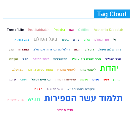
Tag Cloud
Tree of Life
Real Kabbalah
Peticha
live
Gottlieb
Authentic Kabbalah
בעל הסולם
א'
אור הסולם
אלול
בורא
בספר
בעל התניא
ברוך שלום אשלג
גוטליב
הגות
הילולתא רבי נחמן מברסלב
המהרחו
הרב
הרב גוטליב
הרב יהודה ליב אשלג
התמודדות
זוהר הסולם
חבד
טעימה
יהדות
ליקוטי מוהר
ליקוטי מוהר״ן
מאמר לסיום הזוהר
מברסלב
מוהרן
נפש
נשים
נשמה
פנימיות התורה
רבי חיים ויטאל
רשבי
שומן
שיעורים בספר התניא
שער הכוונות
תזונה
תלמוד עשר הספירות
תניא
תניא לצפייה
תניא מבואר