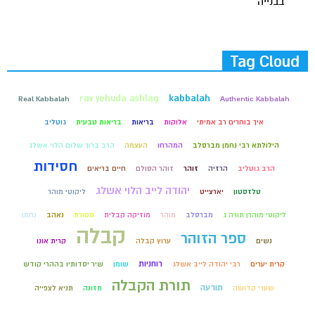
בבנייה
Tag Cloud
rav yehuda ashlag
kabbalah
Real Kabbalah
Authentic Kabbalah
איך בוחרים רב אמיתי
אלוקות
בריאות
בריאות טבעית
גוטליב
הילולתא רבי נחמן מברסלב
המהרחו
העצמה
הרב ברוך שלום הלוי אשלג
חסידות
הרב גוטליב
הרזיה
זוהר
זוהר הסולם
חיים בריאים
יהודה לייב הלוי אשלג
טלזסטון
יארצייט
ליקוטי מוהר
ליקוטי מוהרן תורה ג
מברסלב
מוהר
מוזיקה קבלית
מסורת
נאהב
נחמן
קבלה
ספר הזוהר
נשים
ערוץ קבלה
קרית אונו
רוחניות
קרית יערים
רבי יהודה לייב אשלג
שומן
שיר יסדותיו בההרי קודש
תורת הקבלה
תודעה
שערי קדושה
תזונה
תניא לצפייה