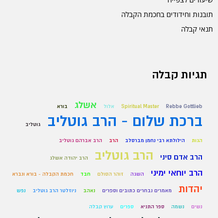
תובנות וחידודים בחכמת הקבלה
תנאי קבלה
תגיות קבלה
אשלג
Rebbe Gottlieb
Spiritual Master
אלול
בורא
ברכת שלום - הרב גוטליב
גוטליב
הגות
הילולתא רבי נחמן מברסלב
הרב
הרב אברהם גוטליב
הרב גוטליב
הרב אדם סיני
הרב יהודה אשלג
הרב יוחאי ימיני
השגה
זוהר הסולם
חבד
חכמת הקבלה - בורא ונברא
יהדות
מאמרים נבחרים כתובים וספרים
נאהב
ניוזלטר הרב גוטליב
נפש
נשים
נשמה
ספר התניא
ספרים
ערוץ קבלה