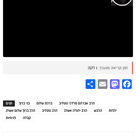
זמן קריאה מוערך:
1 דקה
Share
Mastodon
Email
Facebook
הרב אברהם מרדכי גוטליב
ברכת שלום
בני ברוך
תגים
יהדות
הרבש
הרב יהודה אשלג
הרב גוטליב
הרב ברוך שלום אשלג
קבלה
פנימיות