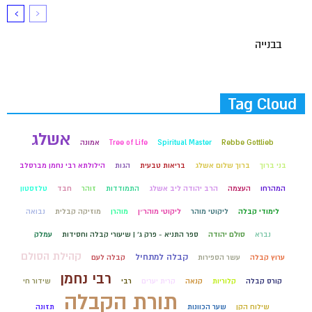
בבנייה
Tag Cloud
אשלג
Rebbe Gottlieb
Spiritual Master
Tree of Life
אמונה
בני ברוך
ברוך שלום אשלג
בריאות טבעית
הגות
הילולתא רבי נחמן מברסלב
המהרחו
העצמה
הרב יהודה ליב אשלג
התמודדות
זוהר
חבד
טלזסטון
לימודי קבלה
ליקוטי מוהר
ליקוטי מוהר״ן
מוהרן
מוזיקה קבלית
נבואה
נברא
סולם יהודה
ספר התניא - פרק ג' | שיעורי קבלה וחסידות
עמלק
קהילת הסולם
קבלה למתחיל
ערוץ קבלה
עשר הספירות
קבלה לעם
רבי נחמן
קורס קבלה
קלוריות
קנאה
קרית יערים
רבי
שידור חי
תורת הקבלה
שילוח הקן
שער הכוונות
תזונה