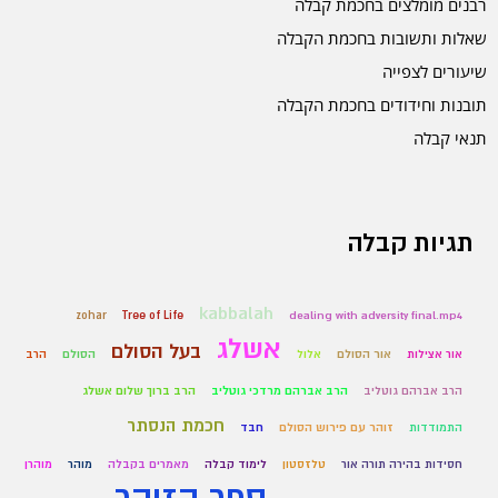
רבנים מומלצים בחכמת קבלה
שאלות ותשובות בחכמת הקבלה
שיעורים לצפייה
תובנות וחידודים בחכמת הקבלה
תנאי קבלה
תגיות קבלה
kabbalah
zohar
Tree of Life
dealing with adversity final.mp4
אשלג
בעל הסולם
אור אצילות
אור הסולם
אלול
הסולם
הרב
הרב אברהם גוטליב
הרב אברהם מרדכי גוטליב
הרב ברוך שלום אשלג
חכמת הנסתר
התמודדות
זוהר עם פירוש הסולם
חבד
חסידות בהירה תורה אור
טלזסטון
לימוד קבלה
מאמרים בקבלה
מוהר
מוהרן
ספר הזוהר