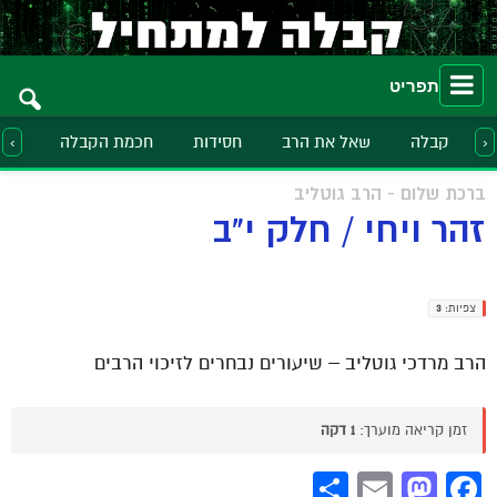
תפריט
קבלה
שאל את הרב
חסידות
חכמת הקבלה
הלכ
‹
›
ברכת שלום - הרב גוטליב
זהר ויחי / חלק י"ב
צפיות:
3
הרב מרדכי גוטליב – שיעורים נבחרים לזיכוי הרבים
זמן קריאה מוערך:
1 דקה
Share
Mastodon
Email
Facebook