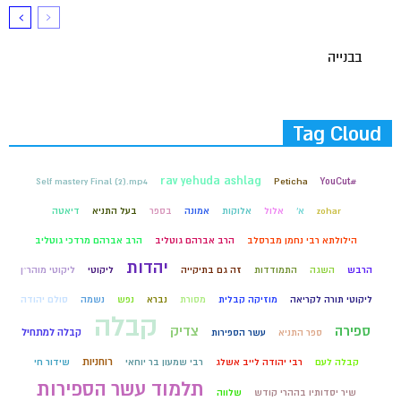
בבנייה
Tag Cloud
rav yehuda ashlag
Self mastery Final (2).mp4
Peticha
#YouCut
zohar
א'
אלול
אלוקות
אמונה
בספר
בעל התניא
דיאטה
הילולתא רבי נחמן מברסלב
הרב אברהם גוטליב
הרב אברהם מרדכי גוטליב
יהדות
הרבש
השגה
התמודדות
זה גם בתיקייה
ליקוטי
ליקוטי מוהר״ן
ליקוטי תורה לקריאה
מוזיקה קבלית
מסורת
נברא
נפש
נשמה
סולם יהודה
קבלה
ספירה
צדיק
קבלה למתחיל
ספר התניא
עשר הספירות
רוחניות
קבלה לעם
רבי יהודה לייב אשלג
רבי שמעון בר יוחאי
שידור חי
תלמוד עשר הספירות
שיר יסדותיו בההרי קודש
שלווה