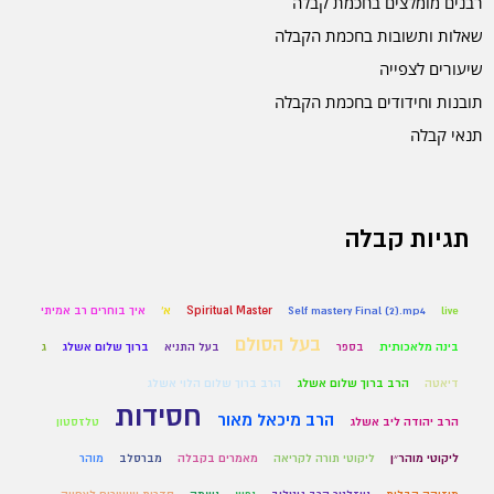
רבנים מומלצים בחכמת קבלה
שאלות ותשובות בחכמת הקבלה
שיעורים לצפייה
תובנות וחידודים בחכמת הקבלה
תנאי קבלה
תגיות קבלה
live
Self mastery Final (2).mp4
Spiritual Master
א'
איך בוחרים רב אמיתי
בעל הסולם
בינה מלאכותית
בספר
בעל התניא
ברוך שלום אשלג
ג
דיאטה
הרב ברוך שלום אשלג
הרב ברוך שלום הלוי אשלג
חסידות
הרב מיכאל מאור
הרב יהודה ליב אשלג
טלזסטון
ליקוטי מוהר״ן
ליקוטי תורה לקריאה
מאמרים בקבלה
מברסלב
מוהר