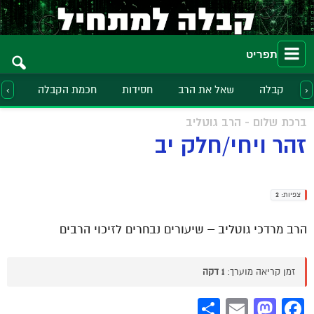
תפריט
קבלה
שאל את הרב
חסידות
חכמת הקבלה
הלכ
‹
›
ברכת שלום - הרב גוטליב
זהר ויחי/חלק יב
צפיות:
2
הרב מרדכי גוטליב – שיעורים נבחרים לזיכוי הרבים
זמן קריאה מוערך:
1 דקה
Share
Mastodon
Email
Facebook