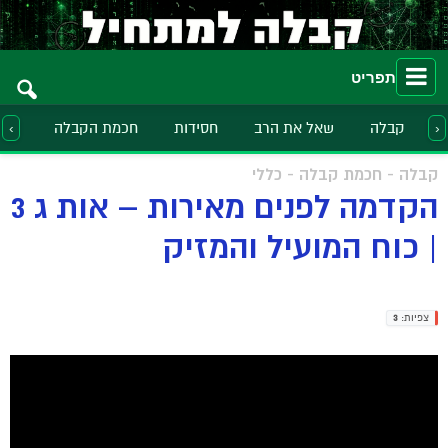
תפריט
קבלה
שאל את הרב
חסידות
חכמת הקבלה
הלכ
‹
›
קבלה - חכמת קבלה - כללי
הקדמה לפנים מאירות – אות ג 3
| כוח המועיל והמזיק
צפיות:
3