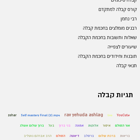
קורס קבלה למתקדם
רבי נחמן
רבנים מומלצים בחכמת קבלה
שאלות ותשובות בחכמת הקבלה
שיעורים לצפייה
תובנות וחידודים בחכמת הקבלה
תנאי קבלה
תגיות קבלה
rav yehuda ashlag
zohar
Self mastery Final (2).mp4
live
#YouCut
אור הסולם
איסור
אלוקות
אמונה
בני ברוך
בעל
ברוך שלום אשלג
בריאות
ברכת שלום
ברסלב
דיאטה
הסולם
הרב אברהם גוטליב