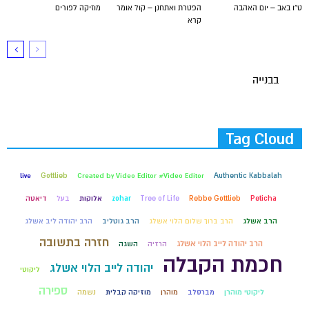
ט"ו באב – יום האהבה
הפטרת ואתחנן – קול אומר
מוזיקה לפורים
קרא
בבנייה
Tag Cloud
live
Gottlieb
Created by Video Editor #Video Editor
Authentic Kabbalah
Peticha
Rebbe Gottlieb
Tree of Life
zohar
אלוקות
בעל
דיאטה
הרב אשלג
הרב ברוך שלום הלוי אשלג
הרב גוטליב
הרב יהודה ליב אשלג
חזרה בתשובה
הרב יהודה לייב הלוי אשלג
הרזיה
השגה
חכמת הקבלה
יהודה לייב הלוי אשלג
ליקוטי
ספירה
ליקוטי מוהרן
מברסלב
מוהרן
מוזיקה קבלית
נשמה