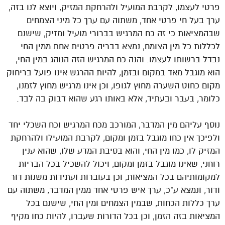
פרטי לעצמו, לקרבת המועיל ולהרחקת המזיק, ויוצא לנו בזה,
ערך בעל חי פרטי אחד, משתוה עם ערך כל מיני הצמחים
שבהמציאות כי זה כח המרגיש בברורי מועיל ומזיק, שישנם
לכללות כל מין הצומח, נמצא בבריה פרטית אחת ממין החי
נבדל ברשותו לעצמו. והנה כח המרגיש הזה הנוהג במין החי,
הוא מוגבל מאד במקום ובזמן, להיות ההרגש אינו פועל בריחוק
מקום כחוט השערה מחוץ לגופו, וכן אינו מרגיש מחוץ לזמנו,
כלומר, בעבר ובעתיד, אלא באותו רגע שהוא דבוק בה לבד.
נוסף עליהם מין המדבר, המורכב מכח המרגיש וכח השכלי יחד
ולפיכך אין כחו מוגבל בזמן ומקום, לקרבת המועילו ולהרחקת
המזיק לו, כמו מין החי, והוא בסיבת המדע שלו, שהוא ענין
רוחני, שאינו מוגבל בזמן ומקום, ויכול להשכיל בכל הבריות
למקומותיהם בכל המציאות, וכן בעוברות ועתידות משנות דור
ודור, ונמצא ע"כ, ערך איש פרטי אחד ממין המדבר, משתוה עם
ערך כללות הכחות, שבמין הצמחים ומין החי, שישנם בכל
המציאות בזה הזמן, וכן בכל הדורות שעברו, להיות כחו מקיף