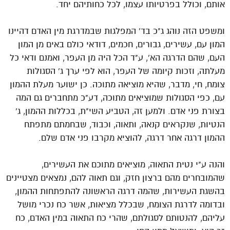
אותם, וכולל בפרטיותו עצמו, לכל כחותיהם יחד.
ומשפט הזה נוהג ג"כ בד' המפלגות שבמדרגת מין האדם דהיינו
המון עם, עשירים, גבורים, חכמים, דודאי כולם באים מן המון
העם, שהם הדרגה הא', ע"ד הכל היה מן העפר, ואמנם ודאי כל
מעלתה, וזכות קיומה של העפר, הוא לפי ערך ג' הסגולות
צומח, חי, מדבר, שהיא מוציאה מתוכה. כן ישוער מעלת ההמון
עם, כפי הסגולות שמוציאים מתוכה, דע"כ מתחברים גם המה
בצורת פני אדם. ולמען זה, הטביע השי"ת, בכללות ההמון, ג'
הנטיות, שנקראים קנאה, ותאוה, וכבוד, שבחמתם מתפתח
ההמון דרגה אחר דרגה, להוציא מקרבו פני אדם שלם.
והנה ע"י נטית התאוה, מוציאים מתוכם את העשירים,
שהמובחרים מהם ברצון חזק, וגם תאוה להם, נמצאים מצטיינים
בהשגת העשירות, שהמה דרגה הראשונה להתפתחות ההמון,
ובדומה לדרגת הצומח, שבכלל מציאות, אשר כח נכרי מושל
עליהם, להנטותם לסגולתם, שהרי כח התאוה במין האדם, כח