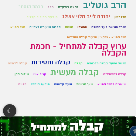
הרב גוטליב
חכמת הנסתר
זה גם בתיקייה
חבד
יהודה לייב הלוי אשלג
טלזסטון
מוזיקה חסידית קבלית
מרכז מורשת בעל הסולם
מתורתו
נשמה
סדרות שיעורים לצפייה
ספר התניא
ספר התניא - פרק ג' | שיעורי קבלה וחסידות
ערוץ קבלה למתחיל - חכמת
הקבלה
קבלה וחסידות
פרשה ומועד בבינה מלכותית
קבלה
קבלה לדתיים
קבלה מעשית
קבלה למתחילים
קרית אונו
שילוח הקן
שיעורים בספר התניא
שער הכוונות
שערי קדושה
תודעת הנסתר
תזונה
☾