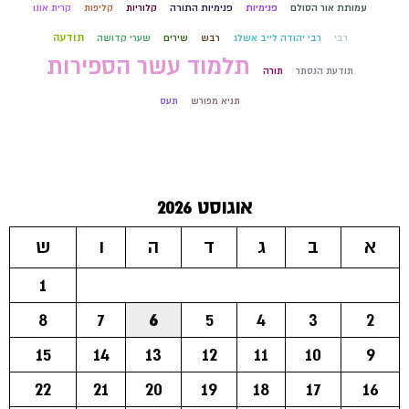
עמותת אור הסולם
פנימיות
פנימיות התורה
קלוריות
קליפות
קרית אונו
תודעה
רבי
רבי יהודה לייב אשלג
רבש
שירים
שערי קדושה
תלמוד עשר הספירות
תודעת הנסתר
תורה
תניא מפורש
תעס
אוגוסט 2026
א
ב
ג
ד
ה
ו
ש
1
8
7
6
5
4
3
2
15
14
13
12
11
10
9
22
21
20
19
18
17
16