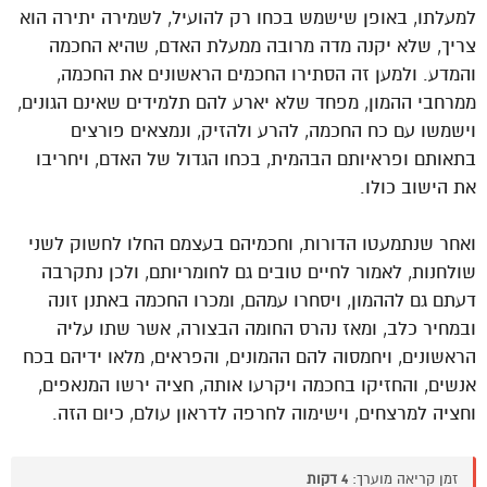
למעלתו, באופן שישמש בכחו רק להועיל, לשמירה יתירה הוא
צריך, שלא יקנה מדה מרובה ממעלת האדם, שהיא החכמה
והמדע. ולמען זה הסתירו החכמים הראשונים את החכמה,
ממרחבי ההמון, מפחד שלא יארע להם תלמידים שאינם הגונים,
וישמשו עם כח החכמה, להרע ולהזיק, ונמצאים פורצים
בתאותם ופראיותם הבהמית, בכחו הגדול של האדם, ויחריבו
את הישוב כולו.
ואחר שנתמעטו הדורות, וחכמיהם בעצמם החלו לחשוק לשני
שולחנות, לאמור לחיים טובים גם לחומריותם, ולכן נתקרבה
דעתם גם לההמון, ויסחרו עמהם, ומכרו החכמה באתנן זונה
ובמחיר כלב, ומאז נהרס החומה הבצורה, אשר שתו עליה
הראשונים, ויחמסוה להם ההמונים, והפראים, מלאו ידיהם בכח
אנשים, והחזיקו בחכמה ויקרעו אותה, חציה ירשו המנאפים,
וחציה למרצחים, וישימוה לחרפה לדראון עולם, כיום הזה.
זמן קריאה מוערך:
4 דקות