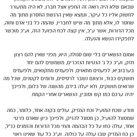
שבאם שלא היה רואה זה החפץ אצל חברו, לא היה מתעורר
לחשוק אליו כל עיקר, ונמצא שאין הרגשת החסרון מתוך מה
שחסר לו, אלא מתוך מה שיש לחבריו, שהמה כל בני אדם וחוה,
מכל הדורות, אשר ע"כ, אין קצה לכח הפועל הזה, וע"כ מוכשר
לתפקידו הנשא והנעלה.
אמנם הנשארים בלי שום סגולה, היא, מפני שאין להם רצון
חזק, וע"כ כל ג' הנטיות הנזכרים, משמשים להם יחד
בערבוביא, לפעמים מתאוים, ולפעמים מתקנאים, ולפעמים
חושקים כבוד, ורצונם נשבר לרסיסים, ודומים לקטנים, שכל מה
שרואים חושקים, ולא יעלה בידם, מהשגה של כלום, ולפיכך
יהיה ערכם כמו קש וסובין, הנשארים אחרי הקמח.
ונודע שכח המועיל וכח המזיק, עולים בקנה אחד, כלומר, כמה
שמסוגל להועיל, כן מסוגל להזיק, ולפיכך כיון שאדם פרטי
אחד, עולה כחו על כל הבהמה והחי מכל הדורות והזמנים כנ"ל,
כן כח המזיק שבו עולה על כולנה. וע"כ כל עוד שאינו ראוי