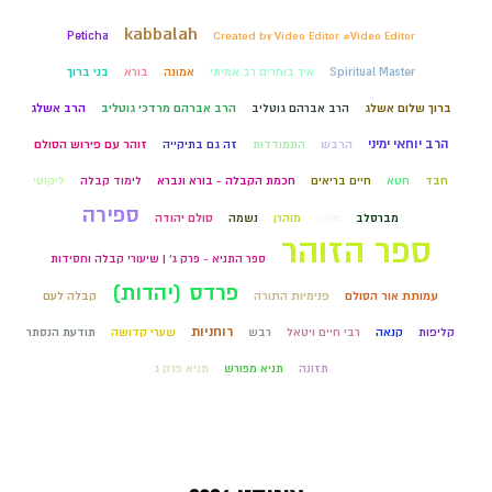
kabbalah
Peticha
Created by Video Editor #Video Editor
Spiritual Master
איך בוחרים רב אמיתי
אמונה
בורא
בני ברוך
ברוך שלום אשלג
הרב אברהם גוטליב
הרב אברהם מרדכי גוטליב
הרב אשלג
הרב יוחאי ימיני
הרבש
התמודדות
זה גם בתיקייה
זוהר עם פירוש הסולם
חבד
חטא
חיים בריאים
חכמת הקבלה - בורא ונברא
לימוד קבלה
ליקוטי
ספירה
מברסלב
מוהר
מוהרן
נשמה
סולם יהודה
ספר הזוהר
ספר התניא - פרק ג' | שיעורי קבלה וחסידות
פרדס (יהדות)
עמותת אור הסולם
פנימיות התורה
קבלה לעם
רוחניות
קליפות
קנאה
רבי חיים ויטאל
רבש
שערי קדושה
תודעת הנסתר
תזונה
תניא מפורש
תניא פרק ג