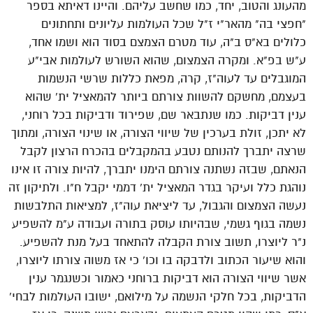
מהעונג והטוב, יחד, כמו שחשב עליהם. והיינו דאיתא בספר
"חפצי בה" מהאר"י ז"ל שכל העולמות עליונים ותחתונים
כלולים בא"ס ב"ה, עוד מטרם הצמצם בסוד הוא ושמו אחד,
ע"ש בפ"א. ומקרה הצמצום, שהוא השורש לעולמות אבי"ע
המוגבלים עד לעוה"ז, קרה, מפאת כללות שרשי הנשמות
בעצמם, מחשקם להשוות צורתם ביותר להמאציל ית' שהוא
ענין דביקות. כמו שנתבאר שם, שפירוד ודביקות בכל רוחני,
לא יתכן, זולת בערכין של שיווי הצורה, או שינוי הצורה, ומתוך
שרצה יתברך להנותם נטבע בהמקבלים בהכרח הרצון לקבל
הנאתם, שבזה נשתנה צורתם הימנו יתברך, להיות צורה זו אינו
נוהגת כלל ועיקר בגדר המאציל ית' דממי יקבל ח"ו. ולתיקון זה
נעשה הצמצום והגבול, עד ליציאת עוה"ז, למציאות התלבשות
נשמה בגוף גשמי, שבהיותו עוסק בתורה ועבודה ע"מ להשפיע
נ"ר ליוצרו, תשוב צורת הקבלה להתאחד בעל מנת להשפיע.
והוא שיעור הכתוב ולדבקה בו וכו' כי אז משוה צורתו ליוצרו,
אשר שיווי הצורה הוא דביקות ברוחני כאמור וכשנגמר ענין
הדביקות, בכל חלקי הנשמה על מילואם, ישובו העולמות לבחי'