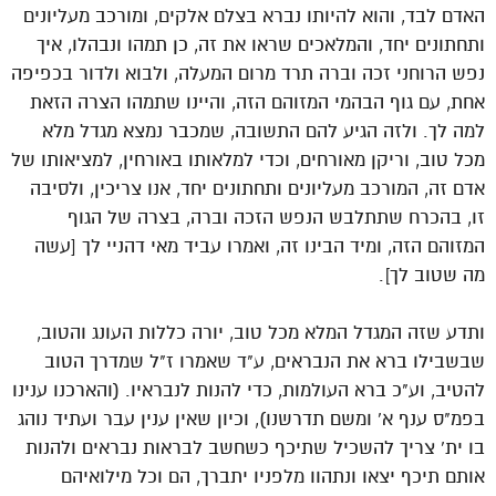
האדם לבד, והוא להיותו נברא בצלם אלקים, ומורכב מעליונים
ותחתונים יחד, והמלאכים שראו את זה, כן תמהו ונבהלו, איך
נפש הרוחני זכה וברה תרד מרום המעלה, ולבוא ולדור בכפיפה
אחת, עם גוף הבהמי המזוהם הזה, והיינו שתמהו הצרה הזאת
למה לך. ולזה הגיע להם התשובה, שמכבר נמצא מגדל מלא
מכל טוב, וריקן מאורחים, וכדי למלאותו באורחין, למציאותו של
אדם זה, המורכב מעליונים ותחתונים יחד, אנו צריכין, ולסיבה
זו, בהכרח שתתלבש הנפש הזכה וברה, בצרה של הגוף
המזוהם הזה, ומיד הבינו זה, ואמרו עביד מאי דהניי לך [עשה
מה שטוב לך].
ותדע שזה המגדל המלא מכל טוב, יורה כללות העונג והטוב,
שבשבילו ברא את הנבראים, ע"ד שאמרו ז"ל שמדרך הטוב
להטיב, וע"כ ברא העולמות, כדי להנות לנבראיו. (והארכנו ענינו
בפמ"ס ענף א' ומשם תדרשנו), וכיון שאין ענין עבר ועתיד נוהג
בו ית' צריך להשכיל שתיכף כשחשב לבראות נבראים ולהנות
אותם תיכף יצאו ונתהוו מלפניו יתברך, הם וכל מילואיהם