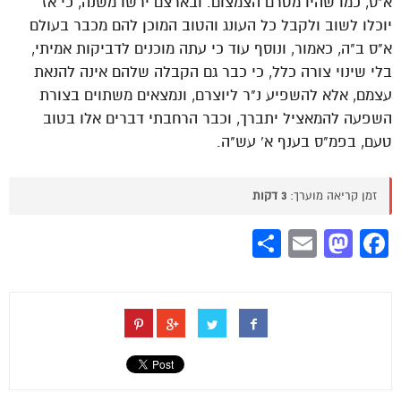
א"ס, כמו שהיו מטרם הצמצום. ובארצם ירשו משנה, כי אז
יוכלו לשוב ולקבל כל העונג והטוב המוכן להם מכבר בעולם
א"ס ב"ה, כאמור, ונוסף עוד כי עתה מוכנים לדביקות אמיתי,
בלי שינוי צורה כלל, כי כבר גם הקבלה שלהם אינה להנאת
עצמם, אלא להשפיע נ"ר ליוצרם, ונמצאים משתוים בצורת
השפעה להמאציל יתברך, וכבר הרחבתי דברים אלו בטוב
טעם, בפמ"ס בענף א' עש"ה.
זמן קריאה מוערך:
3 דקות
Share
Mastodon
Email
Facebook