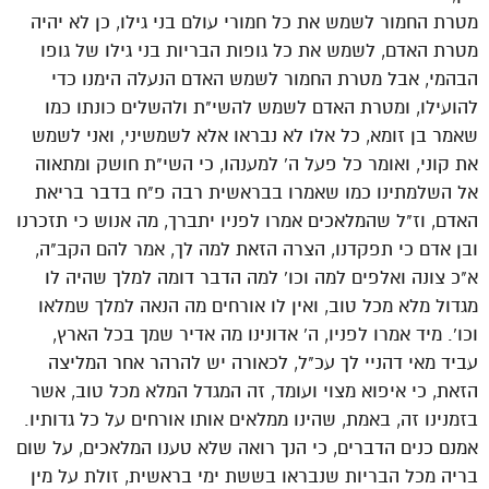
מטרת החמור לשמש את כל חמורי עולם בני גילו, כן לא יהיה
מטרת האדם, לשמש את כל גופות הבריות בני גילו של גופו
הבהמי, אבל מטרת החמור לשמש האדם הנעלה הימנו כדי
להועילו, ומטרת האדם לשמש להשי"ת ולהשלים כונתו כמו
שאמר בן זומא, כל אלו לא נבראו אלא לשמשיני, ואני לשמש
את קוני, ואומר כל פעל ה' למענהו, כי השי"ת חושק ומתאוה
אל השלמתינו כמו שאמרו בבראשית רבה פ"ח בדבר בריאת
האדם, וז"ל שהמלאכים אמרו לפניו יתברך, מה אנוש כי תזכרנו
ובן אדם כי תפקדנו, הצרה הזאת למה לך, אמר להם הקב"ה,
א"כ צונה ואלפים למה וכו' למה הדבר דומה למלך שהיה לו
מגדול מלא מכל טוב, ואין לו אורחים מה הנאה למלך שמלאו
וכו'. מיד אמרו לפניו, ה' אדונינו מה אדיר שמך בכל הארץ,
עביד מאי דהניי לך עכ"ל, לכאורה יש להרהר אחר המליצה
הזאת, כי איפוא מצוי ועומד, זה המגדל המלא מכל טוב, אשר
בזמנינו זה, באמת, שהינו ממלאים אותו אורחים על כל גדותיו.
אמנם כנים הדברים, כי הנך רואה שלא טענו המלאכים, על שום
בריה מכל הבריות שנבראו בששת ימי בראשית, זולת על מין