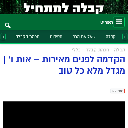
תפריט
קבלה
שאל את הרב
חסידות
חכמת הקבלה
הלכ
‹
›
קבלה - חכמת קבלה - כללי
הקדמה לפנים מאירות – אות ו' |
מגדל מלא כל טוב
צפיות:
4