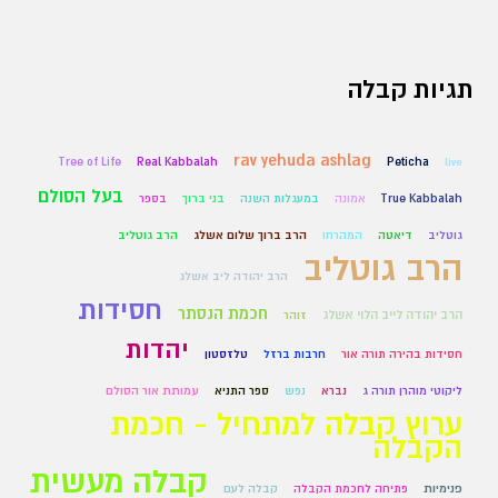
תגיות קבלה
rav yehuda ashlag
Tree of Life
Real Kabbalah
Peticha
live
בעל הסולם
True Kabbalah
אמונה
במעגלות השנה
בני ברוך
בספר
גוטליב
דיאטה
המהרחו
הרב ברוך שלום אשלג
הרב גוטליב
הרב גוטליב
הרב יהודה ליב אשלג
חסידות
חכמת הנסתר
הרב יהודה לייב הלוי אשלג
זוהר
יהדות
חסידות בהירה תורה אור
חרבות ברזל
טלזסטון
ליקוטי מוהרן תורה ג
נברא
נפש
ספר התניא
עמותת אור הסולם
ערוץ קבלה למתחיל - חכמת
הקבלה
קבלה מעשית
פנימיות
פתיחה לחכמת הקבלה
קבלה לעם