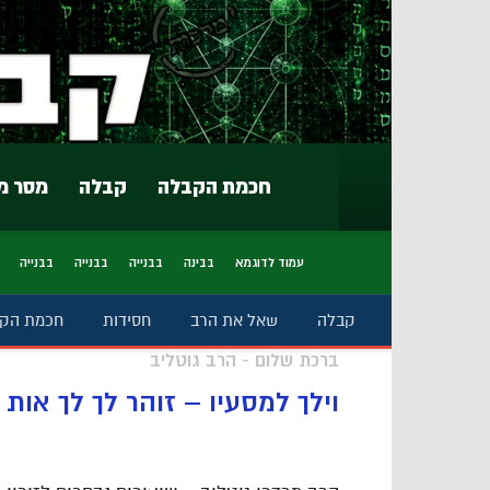
חכמת הקבלה
קבלה
מסר מ
עמוד לדוגמא
בבינה
בבנייה
בבנייה
בבנייה
קבלה
שאל את הרב
חסידות
חכמת הק
ברכת שלום - הרב גוטליב
וילך למסעיו – זוהר לך לך אות רא' – שיעור