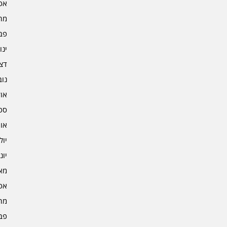
אפרי
מרץ 
פברו
ינוא
דצמב
נובמ
אוקט
ספט
אוגו
יולי 4
יוני 4
מאי 4
אפרי
מרץ 
פברו