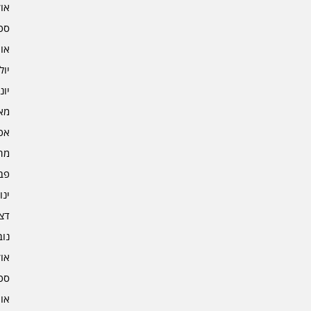
אוקט
ספט
אוגו
יולי 2
יוני 2
מאי 2
אפרי
מרץ 
פברו
ינוא
דצמב
נובמ
אוקט
ספט
אוגו