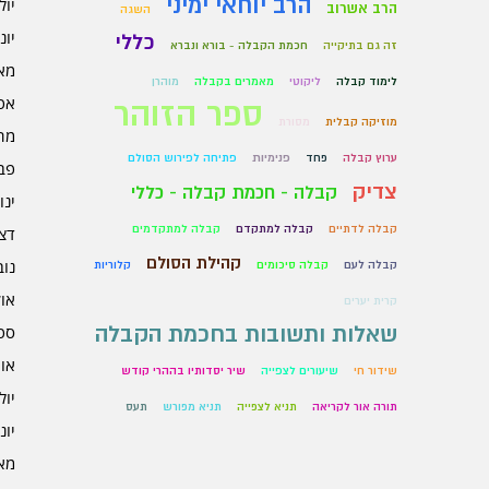
הרב יוחאי ימיני
יולי 6
הרב אשרוב
השגה
יוני 6
כללי
זה גם בתיקייה
חכמת הקבלה - בורא ונברא
מאי 6
לימוד קבלה
ליקוטי
מאמרים בקבלה
מוהרן
אפרי
ספר הזוהר
מוזיקה קבלית
מסורת
מרץ 
ערוץ קבלה
פחד
פנימיות
פתיחה לפירוש הסולם
פברו
צדיק
קבלה - חכמת קבלה - כללי
ינוא
קבלה לדתיים
קבלה למתקדם
קבלה למתקדמים
דצמב
קהילת הסולם
נובמ
קבלה לעם
קבלה סיכומים
קלוריות
אוקט
קרית יערים
שאלות ותשובות בחכמת הקבלה
ספט
אוגו
שידור חי
שיעורים לצפייה
שיר יסדותיו בההרי קודש
יולי 5
תורה אור לקריאה
תניא לצפייה
תניא מפורש
תעס
יוני 5
מאי 5