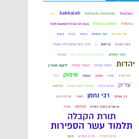
קבלה
kabbalah
live
Authentic Kabbalah
#YouCut
Self mastery Final (2).mp4
Rebbe Gottlieb
Peticha
חכמת הקבלה
אור אצילות
אור הסולם
איסור
בורא
בספר
בעל התניא
בריאות
ג
הרב ברוך שלום הלוי אשלג
זוהר הסולם
חסידות בהירה תורה אור
טעימה
יהדות
לימוד קבלה
לימודי קבלה
ליקוטי מוהר״ן
סיפוק
מברסלב
מוהר
נאהב
נשמה
פחד
צדיק
קורס קבלה
קיצור ליקוטי מוהרן
קליפות
רבי נחמן
רב אמיתי
רשבי
שילוח הקן
תודעה
שיעורים בספר התניא
תורה
תורת הקבלה
תלמוד עשר הספירות
תניא לצפייה
תניא מפורש
תעס