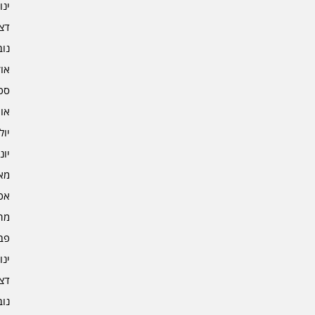
ינוא
דצמב
נובמ
אוקט
ספט
אוגו
יולי 3
יוני 3
מאי 3
אפרי
מרץ 
פברו
ינוא
דצמב
נובמ