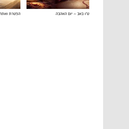
ט"ו באב – יום האהבה
הפטרת ואתחנ