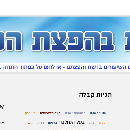
תגיות קבלה
אר
Tree of Life
True Kabbalah
בינה מלאכותית
בני ברוך
בעל הסולם
אוגו
בספר
בעל
בריאות
הגות
הרב