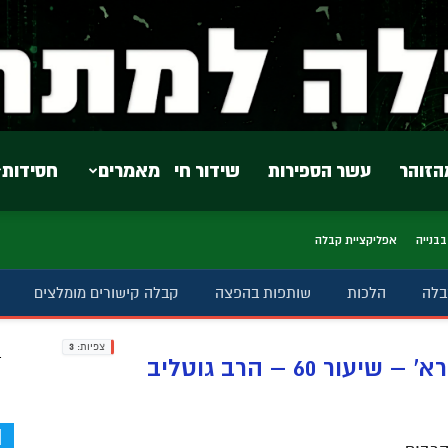
הזוהר
עשר הספירות
שידור חי
מאמרים
חסידות
בבנייה
אפליקציית קבלה
בלה
הלכות
שותפות בהפצה
קבלה קישורים מומלצים
צפיות:
3
ב
 60 – הרב גוטליב
d