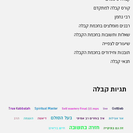
קורס קבלה למתקדם
רבי נחמן
רבנים מומלצים בחכמת קבלה
שאלות ותשובות בחכמת הקבלה
שיעורים לצפייה
תובנות וחידודים בחכמת הקבלה
תנאי קבלה
תגיות קבלה
True Kabbalah
Spiritual Master
Self mastery Final (2).mp4
live
Gottlieb
בעל הסולם
אור אצילות
איך בוחרים רב אמיתי
דיאטה
העצמה
הרב
חזרה בתשובה
זה גם בתיקייה
חיים בריאים