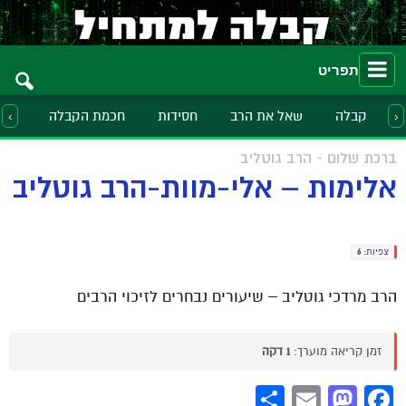
תפריט
קבלה
שאל את הרב
חסידות
חכמת הקבלה
הלכ
‹
›
ברכת שלום - הרב גוטליב
אלימות – אלי-מוות-הרב גוטליב
צפיות:
6
הרב מרדכי גוטליב – שיעורים נבחרים לזיכוי הרבים
זמן קריאה מוערך:
1 דקה
Share
Mastodon
Email
Facebook