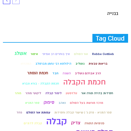
בבנייה
Tag Cloud
אשלג
Rebbe Gottlieb
אור הסולם
איך בוחרים רב אמיתי
איסור
בריאות טבעית
גוטליב
הילולתא רבי נחמן מברסלב
המהרחו
חכמת הנסתר
הרב אברהם גוטליב
השגה
חבד
חכמת הקבלה
חכמת הקבלה - בורא ונברא
חסידות בהירה תורה אור
טלזסטון
לימוד קבלה
ליקוטי מוהר
מוהר
סיפוק
מרכז מורשת בעל הסולם
נאהב
ספר התניא
ספר התניא - פרק ג' | שיעורי קבלה וחסידות
עמותת אור הסולם
פחד
קבלה
צדיק
פנימיות התורה
קבלה לדתיים