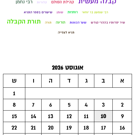
קבלה מעשית
רבי נחמן
קהילת הסולם
קלוריות
רוחניות
רבי שמעון בר יוחאי
שומן
שיעורים בספר התניא
תורת הקבלה
תודעה
שיר יסדותיו בההרי קודש
שער הכוונות
תורה
תניא לצפייה
אוגוסט 2026
א
ב
ג
ד
ה
ו
ש
1
8
7
6
5
4
3
2
15
14
13
12
11
10
9
22
21
20
19
18
17
16