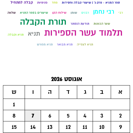
קבלה למתחיל
ספר התניא - פרק ג' | שיעורי קבלה וחסידות
פחד
פנימיות
רבי נחמן
רבי
רבנים
שומן
שילוח הקן
שיעורים בספר התניא
שלווה
תורת הקבלה
שער הכוונות
תודעת הנסתר
תלמוד עשר הספירות
תניא
תניא וקבלה
תניא לצפייה
תניא מבואר
תניא מפורש
אוגוסט 2026
א
ב
ג
ד
ה
ו
ש
1
8
7
6
5
4
3
2
15
14
13
12
11
10
9