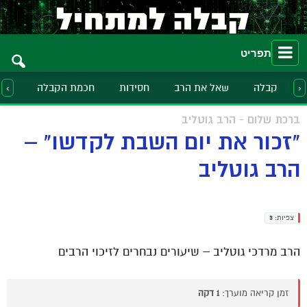
תפריט
קבלה
שאל את הרב
חסידות
חכמת הקבלה
הלכ
‹
›
ברכת שלום - הרב גוטליב
"זכור את יום השבת לקדשו" –
הרב גוטליב
צפיות:
3
הרב מרדכי גוטליב – שיעורים נבחרים לזיכוי הרבים
זמן קריאה מוערך:
1 דקה