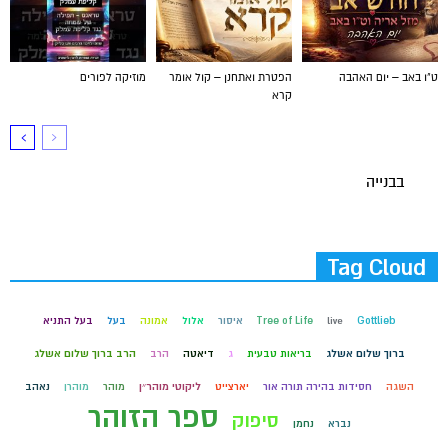
ט"ו באב – יום האהבה
הפטרת ואתחנן – קול אומר
מוזיקה לפורים
קרא
בבנייה
Tag Cloud
Gottlieb
live
Tree of Life
איסור
אלול
אמונה
בעל
בעל התניא
ברוך שלום אשלג
בריאות טבעית
ג
דיאטה
הרב
הרב ברוך שלום אשלג
השגה
חסידות בהירה תורה אור
יארצייט
ליקוטי מוהר״ן
מוהר
מוהרן
נאהב
ספר הזוהר
סיפוק
נברא
נחמן