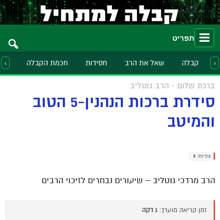
תפריט
קבלה
שאל את הרב
חסידות
חכמת הקבלה
הלכ
‹
›
ברכת שלום - הרב גוטליב
סידרת ברכות הנהנין-5 הטוב
והמיטב
צפיות:
3
הרב מרדכי גוטליב – שיעורים נבחרים לזיכוי הרבים
זמן קריאה מוערך:
1 דקה