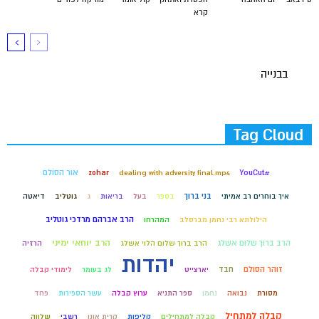
קרא
בבנייה
Tag Cloud
#YouCut
אור הסולם
zohar
dealing with adversity final.mp4
בני ברוך
איך בוחרים רב אמיתי
בספר
בעל
בריאות
ג
גוטליב
דיאטה
הרב אברהם מרדכי גוטליב
הילולתא רבי נחמן מברסלב
המהרחו
הרב יוחאי ימיני
הרב ברוך שלום אשלג
הרב ברוך שלום הלוי אשלג
הרזיה
יהדות
זוהר הסולם
חבד
יארצייט
לג בעומר
לימודי קבלה
מסורת
נבואה
נחמן
ספר התניא
ערוץ קבלה
עשר הספירות
פחד
קבלה למתחיל
קבלה למתחילים
קליפות
קרית אונו
רשבי
שלווה