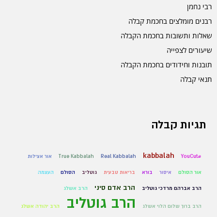
רבי נחמן
רבנים מומלצים בחכמת קבלה
שאלות ותשובות בחכמת הקבלה
שיעורים לצפייה
תובנות וחידודים בחכמת הקבלה
תנאי קבלה
תגיות קבלה
kabbalah
#YouCut
Real Kabbalah
True Kabbalah
אור אצילות
אור הסולם
איסור
בורא
בריאות טבעית
גוטליב
הסולם
העצמה
הרב אדם סיני
הרב אברהם מרדכי גוטליב
הרב אשלג
הרב גוטליב
הרב ברוך שלום הלוי אשלג
הרב יהודה אשלג