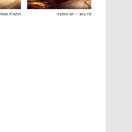
ט"ו באב – יום האהבה
הפטרת ואתחנ