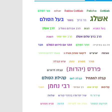
קבלה
אור הסולם
zohar
Rebbe Gottlieb
Peticha
Gottlieb
אשלג
בעל הסולם
בני ברוך
בספר
חכמת הקבלה
הרב אשלג
בעל התניא
הגות
הרב אברהם גוטליב
הרב ברוך שלום אשלג
הרב יוחי ימיני
השגה
זוהר הסולם
זוהר עם פירוש הסולם
חבד
זה גם בתיקייה
טעימה
יארצייט
ליקוטי מוהרן תורה ג
מאמר לסיום הזוהר
מוהר
מסורת
נחמן
ערוץ קבלה
פרדס (יהדות)
קבלה לדתיים
קהילת הסולם
קבלה למתחיל
קבלה לעם
רבי נחמן
קליפות
קרית אונו
רב אמיתי
רשבי
שידור חי
שיר יסדותיו בההרי קודש
שלווה
תודעת הנסתר
תורה אור לקריאה
תזונה
תניא מפורש