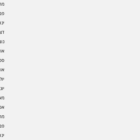
מרץ 
פברו
ינוא
דצמב
נובמ
אוקט
ספט
אוגו
יולי 4
יוני 4
מאי 4
אפרי
מרץ 
פברו
ינוא