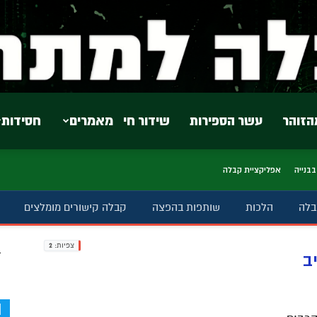
הזוהר
עשר הספירות
שידור חי
מאמרים
חסידות
בבנייה
אפליקציית קבלה
בלה
הלכות
שותפות בהפצה
קבלה קישורים מומלצים
צפיות:
2
ב
ב
d