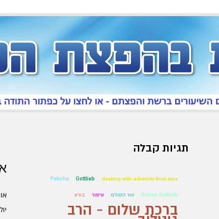
תגיות קבלה
אר
Peticha
Gottlieb
dealing with adversity final.mp4
אוגו
Rebbe Gottlieb
אור הסולם
איסור
בורא
ברכת שלום - הרב
יולי 6