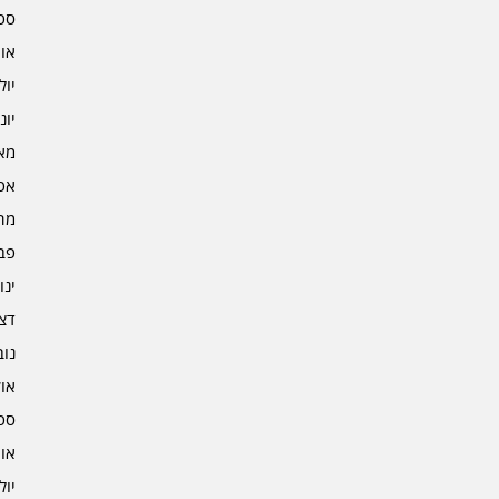
ספט
אוגו
יולי 2
יוני 2
מאי 2
אפרי
מרץ 
פברו
ינוא
דצמב
נובמ
אוקט
ספט
אוגו
יולי 1