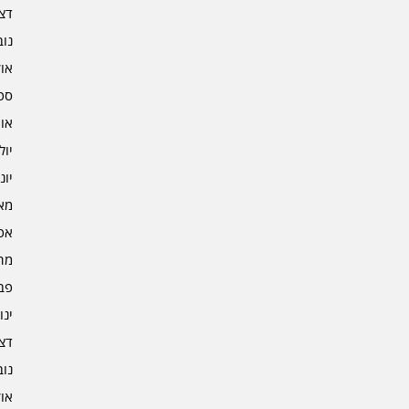
דצמב
נובמ
אוקט
ספט
אוגו
יולי 3
יוני 3
מאי 3
אפרי
מרץ 
פברו
ינוא
דצמב
נובמ
אוקט