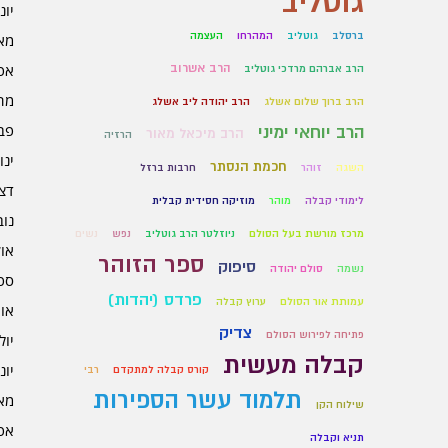
גוטליב
יוני 6
ברסלב
גוטליב
המהרחו
העצמה
מאי 6
הרב אשרוב
אפרי
הרב אברהם מרדכי גוטליב
מרץ 
הרב ברוך שלום אשלג
הרב יהודה ליב אשלג
פברו
הרב יוחאי ימיני
הרב מיכאל מאור
הרזיה
ינוא
חכמת הנסתר
השגה
זוהר
חרבות ברזל
דצמב
לימודי קבלה
מוהר
מוזיקה חסידית קבלית
נובמ
מרכז מורשת בעל הסולם
ניוזלטר הרב גוטליב
נפש
נשים
אוקט
ספר הזוהר
סיפוק
נשמה
סולם יהודה
ספט
פרדס (יהדות)
עמותת אור הסולם
ערוץ קבלה
אוגו
צדיק
פתיחה לפירוש הסולם
יולי 5
קבלה מעשית
יוני 5
קורס קבלה למתקדם
רבי
תלמוד עשר הספירות
מאי 5
שילוח הקן
אפרי
תניא וקבלה