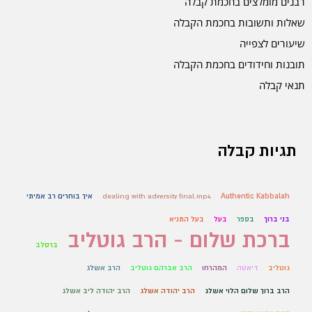
רבנים מומלצים בחכמת קבלה
שאלות ותשובות בחכמת הקבלה
שיעורים לצפייה
תובנות וחידודים בחכמת הקבלה
תנאי קבלה
תגיות קבלה
Authentic Kabbalah
dealing with adversity final.mp4
איך בוחרים רב אמיתי
בני ברוך
בספר
בעל
בעל התניא
ברכת שלום - הרב גוטליב
ברסלב
גוטליב
דיאטה
המהרחו
הרב אברהם גוטליב
הרב אשלג
הרב ברוך שלום הלוי אשלג
הרב יהודה אשלג
הרב יהודה ליב אשלג