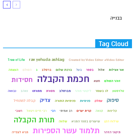
בבנייה
Tag Cloud
rav yehuda ashlag
Tree of Life
Created by Video Editor #Video Editor
אור אצילות
אלול
בספר
בעל
ברכת שלום
ברסלב
ג
הסולם
העצמה
חכמת הקבלה
חסידות
זוהר הסולם
חטא
טלזסטון
לג בעומר
ליקוטי מוהר
מברסלב
מסורת
מתורתו
נאהב
נבואה
סיפוק
צדיק
קבלה למתחיל
עמלק
פנימיות
פנימיות התורה
קליפות
קנאה
קרית יערים
רב אמיתי
רבי
רבי חיים ויטאל
רשבי
תורת הקבלה
שילוח הקן
שיעורים בספר התניא
שלווה
תלמוד עשר הספירות
תיקוני הזהר
תניא לצפייה