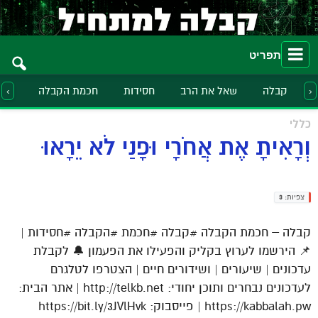
תפריט
קבלה
שאל את הרב
חסידות
חכמת הקבלה
הלכ
‹
›
כללי
וְרָאִיתָ אֶת אֲחֹרָי וּפָנַי לֹא יֵרָאוּ
צפיות:
3
קבלה – חכמת הקבלה #קבלה #חכמת #הקבלה #חסידות |
📌 הירשמו לערוץ בקליק והפעילו את הפעמון 🔔 לקבלת
עדכונים | שיעורים | ושידורים חיים | הצטרפו לטלגרם
לעדכונים נבחרים ותוכן יחודי: http://telkb.net | אתר הבית:
https://kabbalah.pw | פייסבוק: https://bit.ly/3JVlHvk