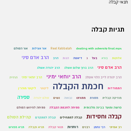
תנאי קבלה
תגיות קבלה
dealing with adversity final.mp4
Real Kabbalah
אור אצילות
אור הסולם
הרב אדם סיני
אלוקות
בורא
בעל
ג
דיאטה
הגות
הרב
הרב אדם סיני
הרב ברוך שלום אשלג
הרב יהודה אשלג
הרב יוחאי ימיני
הרב יהודה לייב הלוי אשלג
הרב יוחאי ימיני
הרזיה
חכמת הקבלה
התמודדות
ליקוטי
ליקוטי מוהר״ן
ספירה
מוזיקה קבלית
מסורת
מתורתו
נבואה
נשים
סולם יהודה
פרשה ומועד בבינה מלכותית
פתיחה לחכמת הקבלה
פתיחה לפירוש הסולם
קבלה וחסידות
קהילת הסולם
קבלה למתחילים
קבלה למתקדם
רוחניות
רב אמיתי
רבי נחמן
רבנים
תנאי קבלה
תניא וקבלה
תניא מפורש