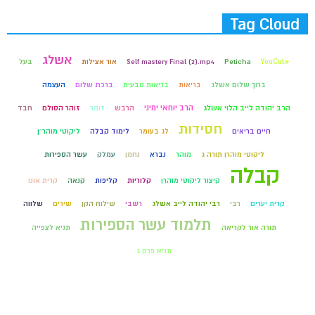
Tag Cloud
אשלג
#YouCut
Peticha
Self mastery Final (2).mp4
אור אצילות
בעל
ברוך שלום אשלג
בריאות
בריאות טבעית
ברכת שלום
העצמה
הרב יוחאי ימיני
הרב יהודה לייב הלוי אשלג
הרבש
זוהר
זוהר הסולם
חבד
חסידות
חיים בריאים
לג בעומר
לימוד קבלה
ליקוטי מוהר״ן
ליקוטי מוהרן תורה ג
מוהר
נברא
נחמן
עמלק
עשר הספירות
קבלה
קיצור ליקוטי מוהרן
קלוריות
קליפות
קנאה
קרית אונו
קרית יערים
רבי
רבי יהודה לייב אשלג
רשבי
שילוח הקן
שירים
שלווה
תלמוד עשר הספירות
תורה אור לקריאה
תניא לצפייה
תניא פרק ג