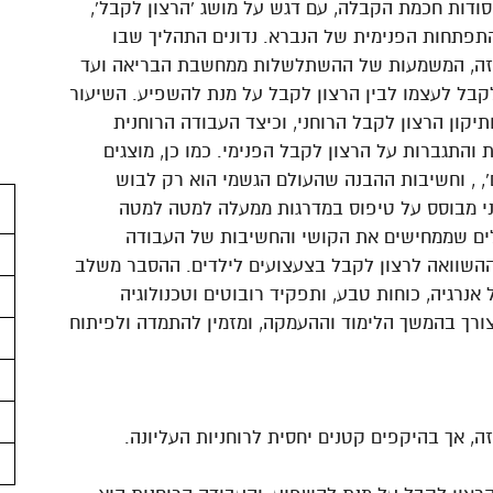
ודות חכמת הקבלה, עם דגש על מושג 'הרצון לקבל',
תפתחות הפנימית של הנברא. נדונים התהליך שבו
הזה, המשמעות של ההשתלשלות ממחשבת הבריאה ועד
לקבל לעצמו לבין הרצון לקבל על מנת להשפיע. השיעור
תיקון הרצון לקבל הרוחני, וכיצד העבודה הרוחנית
והתגברות על הרצון לקבל הפנימי. כמו כן, מוצגים
ם', , וחשיבות ההבנה שהעולם הגשמי הוא רק לבוש
ני מבוסס על טיפוס במדרגות ממעלה למטה למטה
לים שממחישים את הקושי והחשיבות של העבודה
וההשוואה לרצון לקבל בצעצועים לילדים. ההסבר משלב
 אנרגיה, כוחות טבע, ותפקיד רובוטים וטכנולוגיה
צורך בהמשך הלימוד וההעמקה, ומזמין להתמדה ולפיתוח
, אך בהיקפים קטנים יחסית לרוחניות העליונה.