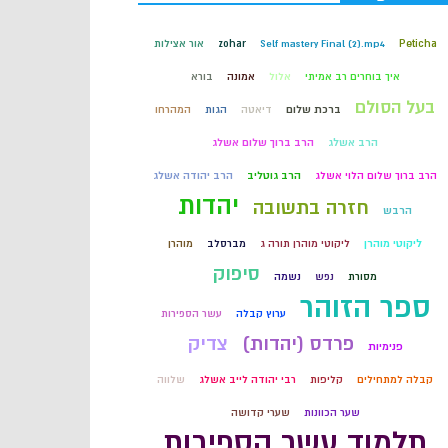
קבלה
Peticha
Self mastery Final (2).mp4
zohar
אור אצילות
איך בוחרים רב אמיתי
אלול
אמונה
בורא
חכמת הקבלה
בעל הסולם
ברכת שלום
דיאטה
הגות
המהרחו
הרב אשלג
הרב ברוך שלום אשלג
הרב ברוך שלום הלוי אשלג
הרב גוטליב
הרב יהודה אשלג
יהדות
חזרה בתשובה
הרבש
ליקוטי מוהרן
ליקוטי מוהרן תורה ג
מברסלב
מוהרן
סיפוק
מסורת
נפש
נשמה
ספר הזוהר
ערוץ קבלה
עשר הספירות
פרדס (יהדות)
צדיק
פנימיות
קבלה למתחילים
קליפות
רבי יהודה לייב אשלג
שלווה
שער הכוונות
שערי קדושה
תלמוד עשר הספירות