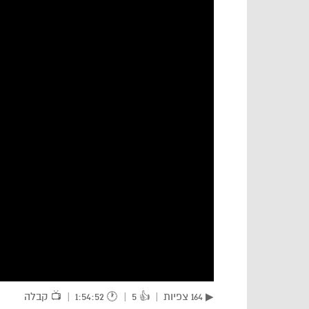
▶ 164 צפיות
|
👍 5
|
🕐 1:54:52
|
📺 קבלה