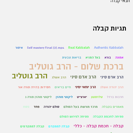
תנאי קבלה
תגיות קבלה
Authentic Kabbalah
Real Kabbalah
Self mastery Final (2).mp4
איסור
אמונה
בורא
בעל התניא
בריאות טבעית
ברכת שלום - הרב גוטליב
הרב גוטליב
הרב אדם סיני
הרב אדם סיני
הרב אשלג
הרב יוחאי ימיני
הרב יהודה אשלג
חיים בריאים
חסידות בהירה תורה אור
חרבות ברזל
טלזסטון
יארצייט
ליקוטי מוהרן
ליקוטי מוהרן תורה ג
מאמרים בקבלה
מרכז מורשת בעל הסולם
סולם יהודה
פחד
פסח
פתיחה לחכמת הקבלה
פתיחה לפירוש הסולם
קבלה - חכמת קבלה - כללי
קבלה למתקדם
קבלה למתקדמים