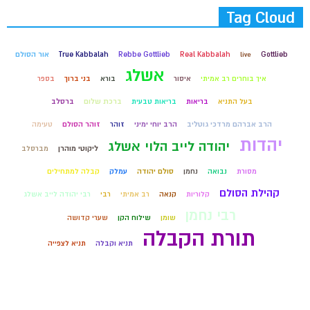
Tag Cloud
Gottlieb
live
Real Kabbalah
Rebbe Gottlieb
True Kabbalah
אור הסולם
אשלג
איך בוחרים רב אמיתי
איסור
בורא
בני ברוך
בספר
בעל התניא
בריאות
בריאות טבעית
ברכת שלום
ברסלב
הרב אברהם מרדכי גוטליב
הרב יוחי ימיני
זוהר
זוהר הסולם
טעימה
יהדות
יהודה לייב הלוי אשלג
ליקוטי מוהרן
מברסלב
מסורת
נבואה
נחמן
סולם יהודה
עמלק
קבלה למתחילים
קהילת הסולם
קלוריות
קנאה
רב אמיתי
רבי
רבי יהודה לייב אשלג
רבי נחמן
שומן
שילוח הקן
שערי קדושה
תורת הקבלה
תניא וקבלה
תניא לצפייה