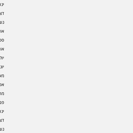
ינוא
דצמב
נובמ
אוקט
ספט
אוגו
יולי 2
יוני 2
מאי 2
אפרי
מרץ 
פברו
ינוא
דצמב
נובמ