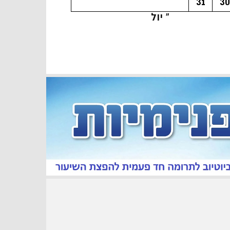
31
30
« יול