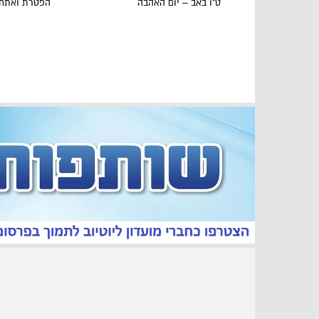
ט"ו באב – יום האהבה
הפטרת ואתחנ