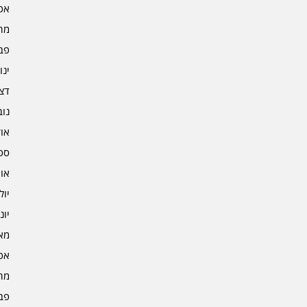
אפרי
מרץ 
פברו
ינוא
דצמב
נובמ
אוקט
ספט
אוגו
יולי 3
יוני 3
מאי 3
אפרי
מרץ 
פברו