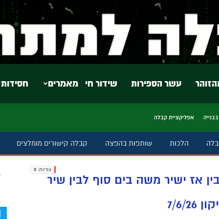
הזוהר
עשר הספירות
שידור חי
מאמרים
חסידות
בבנייה
אפליקציית קבלה
בלה
הלכות
שותפות בהפצה
קבלה קישורים מומלצים
צפיות:
3
ב
ין אז ישיר משה בים סוף לבין שיר
7/6/
d