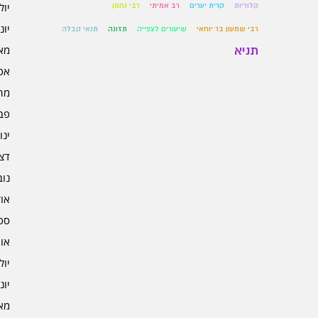
יולי 5
קלוריות
קרית יערים
רב אמיתי
רבי נחמן
יוני 5
רבי שמעון בר יוחאי
שיעורים לצפייה
תזונה
תנאי קבלה
מאי 5
תניא
אפרי
מרץ 
פברו
ינוא
דצמב
נובמ
אוקט
ספט
אוגו
יולי 4
יוני 4
מאי 4