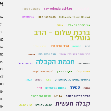
אר
rav yehuda ashlag
kabbalah
Rebbe Gottlieb
אוגו
Self mastery Final (2).mp4
True Kabbalah
אור הסולם
יולי 6
איך בוחרים רב אמיתי
איסור
ברכת שלום - הרב
יוני 6
גוטליב
מאי 6
הרב אדם סיני
אפרי
הגות
המהרחו
הרב גוטליב
מרץ 
הרב יהודה לייב הלוי אשלג
הרב יוחאי ימיני
השגה
חכמת הקבלה
פברו
התמודדות
חרבות ברזל
ינוא
לימודי קבלה
ליקוטי מוהר״ן
ליקוטי תורה לקריאה
דצמב
מאמרים נבחרים כתובים וספרים
מוהר
מסורת
נבואה
נובמ
ספירה
נשמה
עמותת אור הסולם
פחד
אוקט
צדיק
פתיחה לפירוש הסולם
קבלה למתקדמים
ספט
קבלה מעשית
קבלה סיכומים
קורס קבלה
אוגו