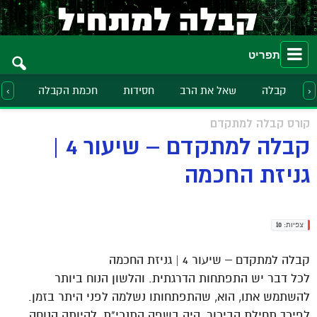
תפריט
קבלה
שאל את הרב
חסידות
חכמת הקבלה
הלכ
‹
›
קורס קבלה למתקדם
קבלה למתקדם – שיעור 4 |
גניזת החכמה
צפיות:
10
קבלה למתקדם – שיעור 4 | גניזת החכמה
לכל דבר יש התפתחות הדרגתית. והלשון הנוח ביותר
להשתמש אתו, הוא, שהתפתחותו נשלמה לפני היתר בזמן.
לפיכך תחילת הביכור, היה בשפה התנכי"ת, להיותה הנוחה