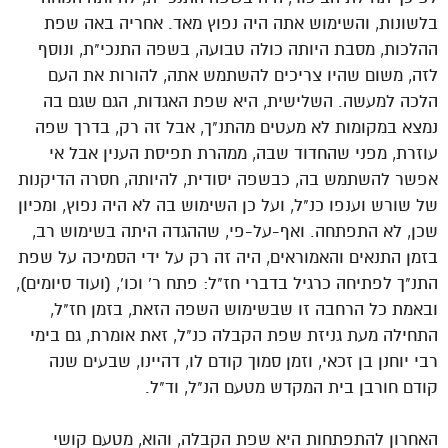
בלשונות, והשימוש אתה היה נפוץ מאד. אחריה באה שפת
ההלכות, מסבת היותה כולה טבועה, בשפה התנכי"ת, ונוסף
לזה, משום שהיו צריכים להשתמש אתה, להורות את העם
הלכה למעשה. השלישית, היא שפת האגדות, הגם שגם בה
נמצא במקומות לא מעטים מהתנ"ך, אבל זה רק, בדרך שפה
עוזרת, מפני שהחדוד שבה, ממהרת תפיסת הענין אבל אי
אפשר להשתמש בה, כבשפה יסודית, להיותה, חסרה הדיקנות
של שורש וענפו כנ"ל, ועל כן השימוש בה לא היה נפוץ, ומכיון
שכן, לא התפתחה. ואף-על-פי, שההגדה היתה בשימוש רב,
בזמן התנאים והאמוראים, היה זה רק על ידי הסמיכה על שפת
התנ"ך לפתיחה כרגיל בדברי חז"ל: פתח ר' וכו', (ועוד סיומים),
ובאמת כל הרחבה זו שבשימוש השפה הזאת, בזמן חז"ל,
התחילה מעת גניזת שפת הקבלה כנ"ל, זאת אומרת, גם בימי
רבי יוחנן בן זכאי, וזמן סמוך קודם לו, דהיינו, שבעים שנה
קודם חורבן בית המקדש מטעם הנ"ל, וד"ל.
האחרון להתפתחות היא שפת הקבלה, והוא, מטעם קושי