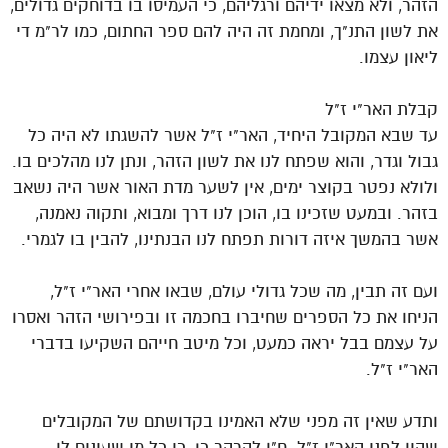
הזהר, ולא מצאו ידיהם ורגליהם, כי העמיסו בו בדוחקים גדולים,
את לשון התנ"ך, ומחמת זה היה להם ספר החתום, כמו לר"מ די
ליאון עצמו.
קבלת האר"י ז"ל
עד שבא המקובל היחיד, האר"י ז"ל אשר להשגתו לא היה כל
גבול וגדר, והוא שפתח לנו את לשון הזהר, ונתן לנו מהלכים בו.
ולולא נפטר בקוצר ימים, אין לשער מדת האור אשר היה נשאב
בזהר. ובמעט שזכינו בו, הוכן לנו דרך ומבוא, ותקוה נאמנה,
אשר בהמשך איזה דורות תפתח לנו הבנתינו, להבין בו לגמרי.
ועם זה תבין, מה שכל גדולי עולם, שבאו אחרי האר"י ז"ל,
הניחו את כל הספרים שחיברו בחכמה זו ובפירושי הזהר ואסרו
על עצמם בבל יראה כמעט, וכל מיטב חייהם השקיעו בדברי
האר"י ז"ל.
ותדע שאין זה מפני שלא האמינו בקדושתם של המקובלים
שהיו לפני האר"י ז"ל. ח"ו להרהר כן, כי כל מי שעינים לו