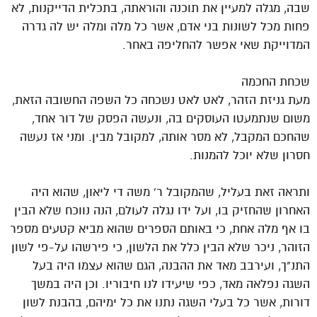
שבה, מגלה למעיין את תוכנה והוראתה, בתכלית הדייקנות, לא
פחות מכל לשונות בני אדם, אשר כל מלה ומלה יש לה גדרה
המדוייקת שאי אפשר להחליפה באחר.
שכחת החכמה
מעת גניזת הזהר, לאט לאט נשכחה כל השפה החשובה הזאת,
משום שנתמעטו העוסקים בה, ונעשה הפסק של דור אחד,
שהחכם המקבל, לא מסר אותה, למקובל מבין. ומני אז נעשה
חסרון שלא יוכל להמנות.
ותראה זאת בעליל, שהמקובל ר' משה די ליאון, שהוא היה
האחרון שהחזיק בו, ועל ידו נגלה לעולם, הנה נווכח שלא הבין
בו אף מלה אחת, כי באותם הספרים שהוא מביא קטעים מספר
הזוהר, ניכר שלא הבין כלל את הלשון, כי פירשהו על-פי לשון
התנ"ך, ועירבב מאד את ההבנה, הגם שהוא עצמו היה בעל
השגה נפלאה מאד, כפי שיעידו לנו חיבוריו. וכן היה במשך
דורות, אשר כל בעלי השגה נתנו את כל ימיהם, בהבנת לשון