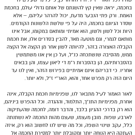
בחכמה, יראה שאין קץ להשגתם של אותם גדולי עולם, בחכמת
האמת. ורק פתי הנבער מדעת, יכול להרהר עליהם, – אלא
שסדר הגיונם בחכמה, היה על פי שלשת הלשונות הקודמים.
היות וכל לשון ולשון, הוא אמיתי ומותאם במקומו, אבל אינו
מותאם לגמרי, וגם מוטעה מאד, להבין בסדרים אלו, את חכמת
הקבלה האצורה בזהר, להיותה לשון אחר מן הקצה אל הקצה
ממש, מהסיבה שנשתכחה כנ"ל, ועל כן אין אנו משתמשין
בהסברותיהם, הן בהסברות ר"מ די ליאון עצמו, והן בבאים
אחריו. כי דבריהם אינם אמיתיים בפירוש הזהר, ואין לנו עד
היום הזה רק מפרש אחד, והוא, האר"י ז"ל, ולא יותר.
לאור האמור לעיל מתבאר לנו, שפנימיות חכמת הקבלה, אינה
אחרת, מפנימיות התנ"ך, התלמוד, וההגדה. וכל ההפרש ביניהם,
הוא רק בדרכי ההגיון בלבד, והדבר דומה, לחכמה שהעתיקוה
לארבע שפות. מובן מעצמו, שעצם מהות החכמה לא נשתנתה
כלל, עקב שינוי השפה, וכל מה שיש לנו לחשוב הוא רק, איזה
העתקה היא הנוחה יותר ומקובלת יותר למסירת החכמה אל