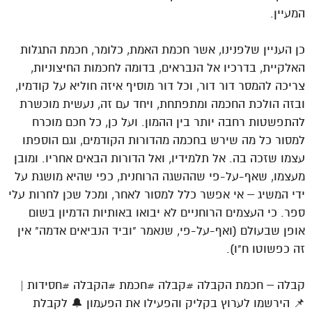
המעיין.
כן העניין שלפנינו, אשר חכמת האמת, כלומר, חכמת התגלות
האלקיית, בדרכיו אל הנבראים, בדומה לחכמות החיצוניות,
צריכה להמסר דור דור, וכל דור מוסיף איזה חוליא על קודמיו,
ובזה הולכת החכמה ומתפתחת, ויחד עם זה, נעשית מוכשרת
להתפשטות רחבה יותר בין ההמון. ועל כן, כל חכם מוכרח
למסור כל מה שירש בחכמה מהדורות הקודמים, וגם הוספתו
עצמו שזכה בה. אל תלמידיו, ואל הדורות הבאים אחריו. ומובן
מעצמו, שאף-על-פי שההשגה הרוחנית, כפי שהיא מושגת על
ידי המשיג – אי אפשר כלל למסור לאחר, ומכל שכן לחרות עלי
ספר. כי העצמים הרוחניים לא יבואו באותיות הדמיון בשום
אופן שבעולם (ואף-על-פי, שנאמר "וביד הנביאים אדמה" אין
זה כפשוטו ח"ו).
קבלה – חכמת הקבלה #קבלה #חכמת #הקבלה #חסידות |
📌 הירשמו לערוץ בקליק והפעילו את הפעמון 🔔 לקבלת