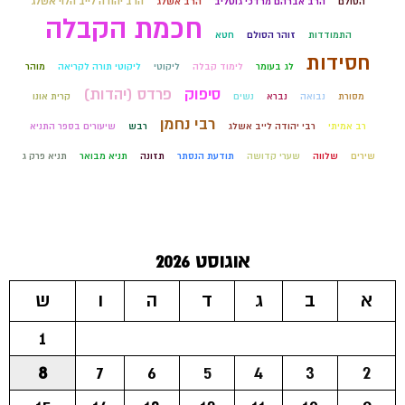
הרב יהודה לייב הלוי אשלג
הסולם
הרב אברהם מרדכי גוטליב
הרב אשלג
חכמת הקבלה
התמודדות
זוהר הסולם
חטא
חסידות
לג בעומר
לימוד קבלה
ליקוטי
ליקוטי תורה לקריאה
מוהר
סיפוק
פרדס (יהדות)
מסורת
נבואה
נברא
נשים
קרית אונו
רבי נחמן
רב אמיתי
רבי יהודה לייב אשלג
רבש
שיעורים בספר התניא
שירים
שלווה
שערי קדושה
תודעת הנסתר
תזונה
תניא מבואר
תניא פרק ג
אוגוסט 2026
א
ב
ג
ד
ה
ו
ש
1
8
7
6
5
4
3
2