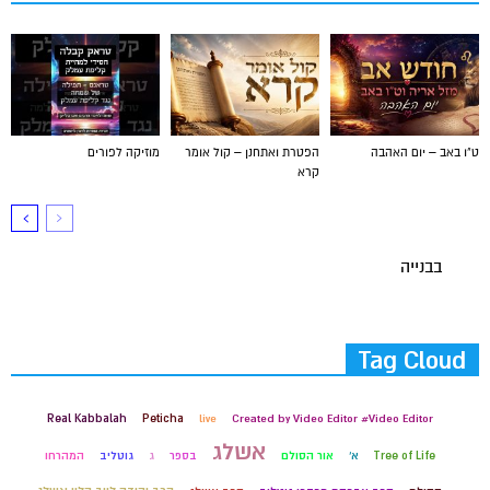
ט"ו באב – יום האהבה
הפטרת ואתחנן – קול אומר
מוזיקה לפורים
קרא
בבנייה
Tag Cloud
Real Kabbalah
Peticha
live
Created by Video Editor #Video Editor
אשלג
Tree of Life
א'
אור הסולם
בספר
ג
גוטליב
המהרחו