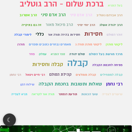
ברכת שלום - הרב גוטליב
בעל התניא
הרב אדם סיני
הרב אדם סיני
הרב אשרוב
הרב אברהם גוטליב
הרב מיכאל מאור
הרב יהודה אשלג
הרב יוחי ימיני
זה גם בתיקייה
חסידות
כללי
זוהר הסולם
חסידות בהירה תורה אור
לימודי קבלה
ליקוטי מוהרן
ליקוטי מוהרן תורה ג
מאמרים נבחרים כתובים וספרים
מוהרן
מרכז מורשת בעל הסולם
סולם יהודה
ספר התניא
עמלק
פחד
קבלה
קבלה וחסידות
פתיחה לחכמת הקבלה
קהילת הסולם
קבלה למתחילים
קבלה מומלצים
רבי חיים ויטאל
רבי נחמן
רבי נחמן
שאלות ותשובות בחכמת הקבלה
שילוח הקן
שיעורים לצפייה
שער הכוונות
תודעת הנסתר
תורה אור לקריאה
תניא לצפייה
☾