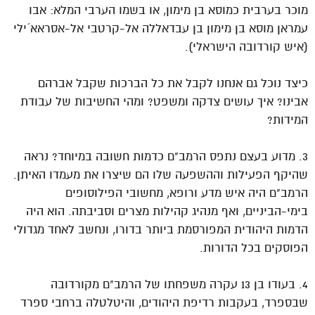
מוכר בערבית כמוסא בן מימון, או בשמו הערבי המלא: אבו
עמראן‏ מוסא בן מימון בן עבדאללה אל-קרטבי אל-אסראא´ילי
(איש קורדובה הישראלי).
כיצד נוכל גם אנחנו לקבל את כל הברכות שקבל אברהם
אבינו? איך עושים צדקה ומשפט? ומהי החשיבות של עבודת
המידות?
3. מדוע בעצם נתפס הרמב"ם כדמות חשובה במיוחד? נראה
שהיקף הפעילות וההשפעה שלו הם שיצרו את מעמדו האיתן.
הרמב"ם היה איש מדע ורופא, מחשובי הפילוסופים
בימי-הביניים, ואף מנהיג קהילות מצרים וסביבתה. הוא היה
הדמות היהודית המפורסמת ביותר בדורו, ונחשב לאחד מגדולי
הפוסקים בכל הדורות.
4. בעודו בן 13 עקרה משפחתו של הרמב"ם מקורדובה
שבספרד, בעקבות רדיפת היהודים, והיטלטלה ברחבי ספרד