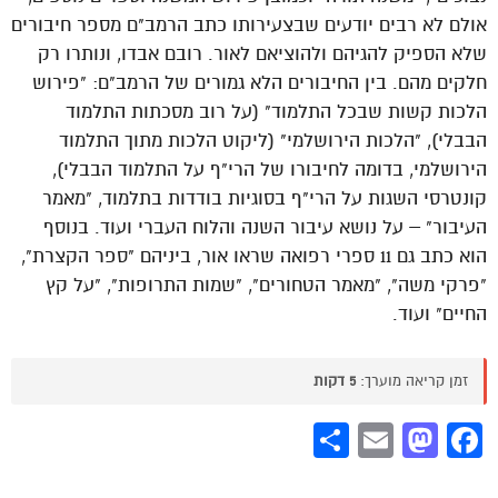
אולם לא רבים יודעים שבצעירותו כתב הרמב"ם מספר חיבורים
שלא הספיק להגיהם ולהוציאם לאור. רובם אבדו, ונותרו רק
חלקים מהם. בין החיבורים הלא גמורים של הרמב"ם: "פירוש
הלכות קשות שבכל התלמוד" (על רוב מסכתות התלמוד
הבבלי), "הלכות הירושלמי" (ליקוט הלכות מתוך התלמוד
הירושלמי, בדומה לחיבורו של הרי"ף על התלמוד הבבלי),
קונטרסי השגות על הרי"ף בסוגיות בודדות בתלמוד, "מאמר
העיבור" – על נושא עיבור השנה והלוח העברי ועוד. בנוסף
הוא כתב גם 11 ספרי רפואה שראו אור, ביניהם "ספר הקצרת",
"פרקי משה", "מאמר הטחורים", "שמות התרופות", "על קץ
החיים" ועוד.
זמן קריאה מוערך:
5 דקות
Share
Mastodon
Email
Facebook