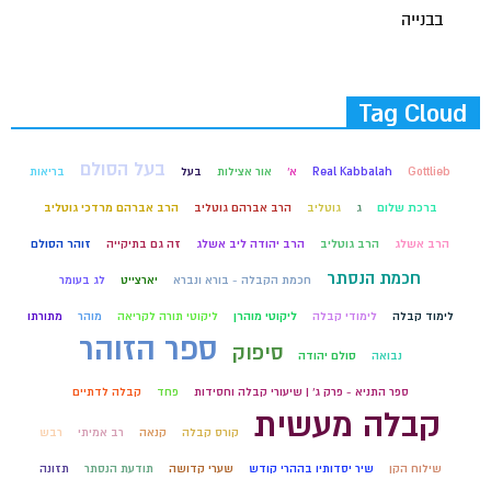
בבנייה
Tag Cloud
בעל הסולם
Gottlieb
Real Kabbalah
א'
אור אצילות
בעל
בריאות
ברכת שלום
ג
גוטליב
הרב אברהם גוטליב
הרב אברהם מרדכי גוטליב
הרב אשלג
הרב גוטליב
הרב יהודה ליב אשלג
זה גם בתיקייה
זוהר הסולם
חכמת הנסתר
חכמת הקבלה - בורא ונברא
יארצייט
לג בעומר
לימוד קבלה
לימודי קבלה
ליקוטי מוהרן
ליקוטי תורה לקריאה
מוהר
מתורתו
ספר הזוהר
סיפוק
נבואה
סולם יהודה
ספר התניא - פרק ג' | שיעורי קבלה וחסידות
פחד
קבלה לדתיים
קבלה מעשית
קורס קבלה
קנאה
רב אמיתי
רבש
שילוח הקן
שיר יסדותיו בההרי קודש
שערי קדושה
תודעת הנסתר
תזונה