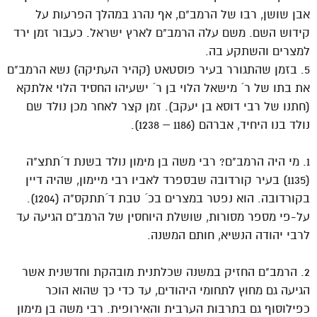
אבן שושן, רבו של הרמב"ם, אף נהרג במהלך הפרעות על
קידוש השם. משם עלה הרמב"ם לארץ ישראל. כעבור זמן ירד
למצרים והשתקע בה.
5. בזמן שהתגורר בעיר פוסטאט (קהיר העתיקה) נשא הרמב"ם
את בתו של ר´ מישאל הלוי בן ר´ ישעיהו החסיד הלוי אלתקא
(חתנו של רבי דוסא בן יעקב). זמן קצר לאחר מכן נולד שם
נולד בנו היחיד, אברהם (1186 – 1238).
1. מי היה הרמב"ם? רבי משה בן מימון נולד בשנת ד´תתצ"ה
(1135) בעיר קורדובה שבספרד לאביו רבי מיימון, שהיה דיין
בקורדובה. הוא נפטר במצרים בכ´ טבת ד´תתקס"ה (1204).
על-פי מספר מסורות, שושלת היוחסין של הרמב"ם הגיעה עד
לרבי יהודה הנשיא, חותם המשנה.
2. הרמב"ם החזיק במשנה שכלתנית מובהקת וחדשנית אשר
הגיעה גם מחוץ לתחומי היהודים, עד כדי כך שהוא הוכר
כפילוסוף גם בתרבות הערבית והאירופית. רבי משה בן מימון