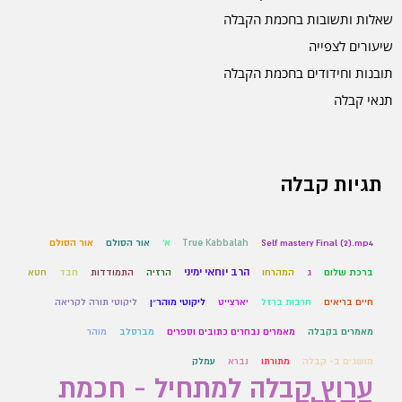
שאלות ותשובות בחכמת הקבלה
שיעורים לצפייה
תובנות וחידודים בחכמת הקבלה
תנאי קבלה
תגיות קבלה
Self mastery Final (2).mp4
True Kabbalah
א'
אור הסולם
אור הסולם
הרב יוחאי ימיני
ברכת שלום
ג
המהרחו
הרזיה
התמודדות
חבד
חטא
חיים בריאים
חרבות ברזל
יארצייט
ליקוטי מוהר״ן
ליקוטי תורה לקריאה
מאמרים בקבלה
מאמרים נבחרים כתובים וספרים
מברסלב
מוהר
מושגים ב- קבלה
מתורתו
נברא
עמלק
ערוץ קבלה למתחיל - חכמת