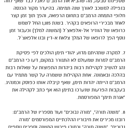
שספינתו טבעה, מה שהביא את הרמב"ם לאבל כבד שאף לווה
בנפילה למשכב לאורך שנה תמימה. בהיעדר מקור הכנסה
חלופי התמחה הרמב"ם בתחום הרפואה, והפך תוך זמן קצר
לאחד מבכירי הרופאים בקהיר. בשנת 1,185 החל לשמש
כרופאו של הווזיר אל-אלפאצ´ל (המשנה למלך) וכעבור זמן
נוסף הפך לרופאו של המלך צלאח א-דין ובנו אלפאצ´ל.
7. למקרה שתהיתם מדוע יהודי תימן הולכים לפי פסיקת
הרמב"ם למרות שמעולם לא התגורר במקום, דעו כי הרמב"ם
נהג להשיב לקהילות רבות ביהדות התפוצות על שאלות רבות
בהלכה ובאמונה. אחת הקהילות ששמרה על קשר מתמיד עם
הרמב"ם הייתה יהדות תימן, שאף קיבלה אותו כפוסק וכמנהיג.
בעקבות הפרעות שנערכו בתימן הוא אף כתב לקהילה את
"אגרת תימן" המפורסמת.
8. "משנה תורה", "מורה נבוכים" ועוד מספריו של הרמב"ם:
רובנו מכירים את חיבוריו ההלכתיים המפורסמים "מורה
נבוכים", "משנה תורה" וכמובן פירוש המשנה וספרים נוספים,