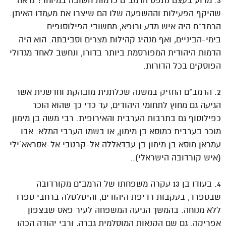
3. מדוע בעצם נתפס הרמב"ם כדמות חשובה במיוחד? נראה
שהיקף הפעילות וההשפעה שלו הם שיצרו את מעמדו האיתן.
הרמב"ם היה איש מדע ורופא, מחשובי הפילוסופים
בימי-הביניים, ואף מנהיג קהילות מצרים וסביבתה. הוא היה
הדמות היהודית המפורסמת ביותר בדורו, ונחשב לאחד מגדולי
הפוסקים בכל הדורות.
2. הרמב"ם החזיק במשנה שכלתנית מובהקת וחדשנית אשר
הגיעה גם מחוץ לתחומי היהודים, עד כדי כך שהוא הוכר
כפילוסוף גם בתרבות הערבית והאירופית. רבי משה בן מימון
מוכר בערבית כמוסא בן מימון, או בשמו הערבי המלא: אבו
עמראן‏ מוסא בן מימון בן עבדאללה אל-קרטבי אל-אסראא´ילי
(איש קורדובה הישראלי)..
4. בעודו בן 13 עקרה משפחתו של הרמב"ם מקורדובה
שבספרד, בעקבות רדיפת היהודים, והיטלטלה ברחבי ספרד
ללא מנוחה. בהמשך הגיעה המשפחה לעיר פאס שבצפון
אפריקה. גם שם הקנאות המוסלמית גברה, ורבי יהודה הכהן