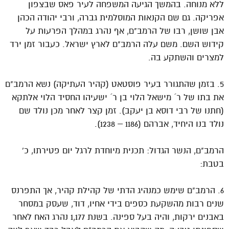
ללא מנוחה. בהמשך הגיעה המשפחה לעיר פאס שבצפון
אפריקה. גם שם הקנאות המוסלמית גברה, ורבי יהודה הכהן
אבן שושן, רבו של הרמב"ם, אף נהרג במהלך הפרעות על
קידוש השם. משם עלה הרמב"ם לארץ ישראל. כעבור זמן ירד
למצרים והשתקע בה.
5. בזמן שהתגורר בעיר פוסטאט (קהיר העתיקה) נשא הרמב"ם
את בתו של ר´ מישאל הלוי בן ר´ ישעיהו החסיד הלוי אלתקא
(חתנו של רבי דוסא בן יעקב). זמן קצר לאחר מכן נולד שם
נולד בנו היחיד, אברהם (1186 – 1238).
הרמב"ם, הנשר הגדול: תכנית מיוחדת לרגל יום פטירתו, כ'
בטבת:
6. הרמב"ם שימש כמנהיג הדתי של קהילת קהיר, אך התפרנס
שנים רבות מהשקעת כספים בידי אחיו, דוד, שעסק במסחר
באבנים ירקות, והיה בעל ספינה. בשנת 1,177 נהרג האח לאחר