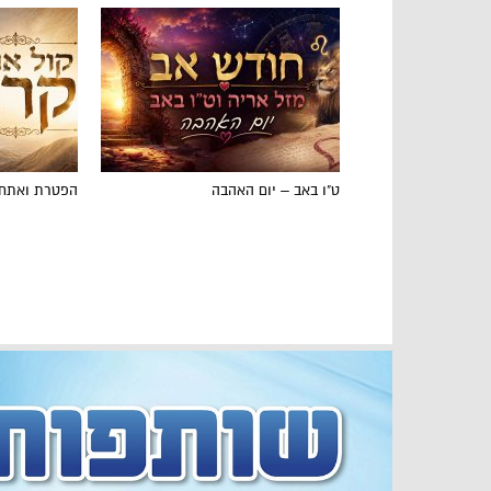
ט"ו באב – יום האהבה
הפטרת ואתחנ