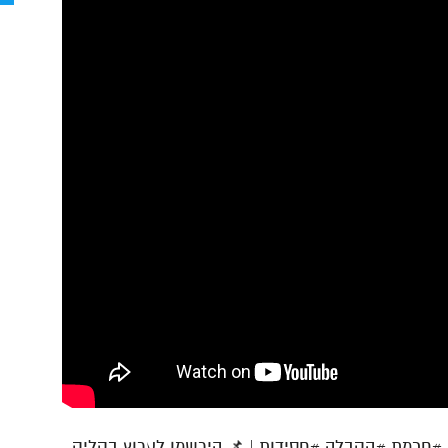
חכמת #הקבלה #חסידות | 📌 הירשמו לערוץ בקליק