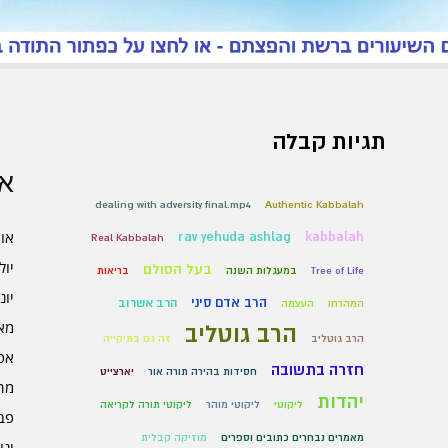
תגיות קבלה
אר
dealing with adversity final.mp4
Authentic Kabbalah
אוגו
rav yehuda ashlag
kabbalah
Real Kabbalah
יולי 6
בעל הסולם
Tree of Life
במעגלות השנה
בריאות
יוני 6
הרב אדם סיני
הרב אשרוב
המהרחו
העצמה
מאי 6
הרב גוטליב
הרב גוטליב
זה גם בתיקייה
אפרי
חזרה בתשובה
חסידות בהירה תורה אור
יארצייט
מרץ 
יהדות
ליקוטי
ליקוטי מוהר
ליקוטי תורה לקריאה
פברו
מאמרים נבחרים כתובים וספרים
מוזיקה קבלית
ינוא