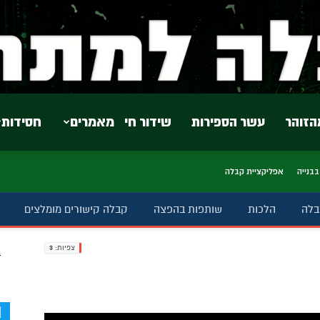
הזוהר
עשר הספירות
שידור חי
מאמרים
חסידות
בבנייה
אפליקציית קבלה
בלה
הלכות
שותפות בהפצה
קבלה קישורים מומלצים
צפיות:
3
ב
d