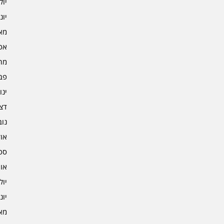
יולי 3
יוני 3
מאי 3
אפרי
מרץ 
פברו
ינוא
דצמב
נובמ
אוקט
ספט
אוגו
יולי 2
יוני 2
מאי 2