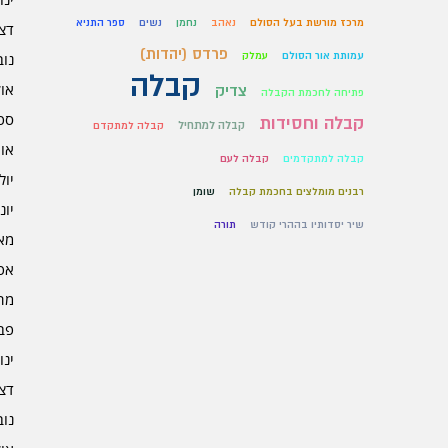
מרכז מורשת בעל הסולם
נאהב
נחמן
נשים
ספר התניא
דצמב
פרדס (יהדות)
עמותת אור הסולם
עמלק
נובמ
קבלה
אוקט
צדיק
פתיחה לחכמת הקבלה
ספט
קבלה וחסידות
קבלה למתחיל
קבלה למתקדם
אוגו
קבלה למתקדמים
קבלה לעם
יולי 5
רבנים מומלצים בחכמת קבלה
שומן
יוני 5
שיר יסדותיו בההרי קודש
תורה
מאי 5
אפרי
מרץ 
פברו
ינוא
דצמב
נובמ