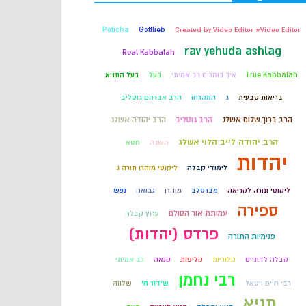
קבלה
Peticha
Gottlieb
Created by Video Editor #Video Editor
rav yehuda ashlag
Real Kabbalah
חכמת הקבלה
True Kabbalah
איך בוחרים רב אמיתי
בעל
בעל התניא
בריאות טבעית
ג
המהרחו
הרב אברהם גוטליב
הרב ברוך שלום אשלג
הרב גוטליב
הרב יהודה אשלג
הרב יהודה לייב הלוי אשלג
השגה
חטא
יהדות
לימודי קבלה
ליקוטי מוהרן תורה ג
ליקוטי תורה לקריאה
מברסלב
מוהרן
נבואה
נפש
ספירה
עמותת אור הסולם
ערוץ קבלה
פרדס (יהדות)
פנימיות התורה
קבלה לדתיים
קלוריות
קליפות
קנאה
רב אמיתי
רבי נחמן
רבי חיים ויטאל
שידור חי
שלווה
תניא