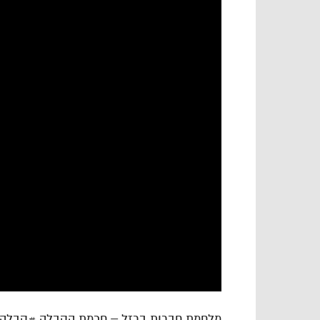
מלחמת חברות ברזל – חכמת הקבלה #קבלה #