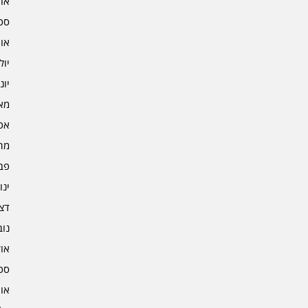
אוקט
ספט
אוגו
יולי 4
יוני 4
מאי 4
אפרי
מרץ 
פברו
ינוא
דצמב
נובמ
אוקט
ספט
אוגו