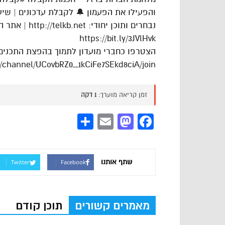
והפעילו את הפעמון 🔔 לקבלת עדכונים | שיעו
https://bit.ly/3JVlHvk
הצטרפו כחברי מועדון לתמוך בהפצת התכנים
/channel/UCovbRZ0_1kCiFe7SEkd8ciA/join
זמן קריאה מוערך:
1 דקה
Share
Mastodon
Email
Facebook
שתף אותנו
Twitter
Facebook
מאמרים קשורים
תוכן קודם