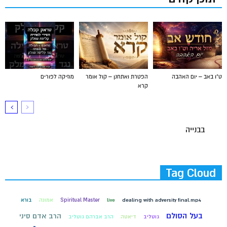
ט"ו באב – יום האהבה
הפטרת ואתחנן – קול אומר
מוזיקה לפורים
קרא
בבנייה
Tag Cloud
dealing with adversity final.mp4
live
Spiritual Master
אמונה
בורא
בעל הסולם
הרב אדם סיני
גוטליב
דיאטה
הרב אברהם גוטליב