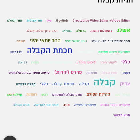
תגיות קבלה
Created by Video Editor #Video Editor
Gottlieb
live
אור אצילות
אור הסולם
אשלג
במעגלות השנה
ברסלב
גוטליב
הרב ברוך שלום אשלג
הרב יוחאי ימיני
הרב יוחאי ימיני
הרב יהודה לייב הלוי אשלג
השגה
חכמת הקבלה
זוהר עם פירוש הסולם
חיים בריאים
טלזסטון
כללי
ליקוטי מוהר
ליקוטי מוהר״ן
ליקוטי תורה לקריאה
מוהרן
נבואה
פרדס (יהדות)
נשמה
ערוץ קבלה
פנימיות
פרשה ומועד בבינה מלכותית
קבלה
צדיק
קבלה - חכמת קבלה - כללי
קבלה לדתיים
קהילת הסולם
רוחניות
קבלה לעם
קורס קבלה למתקדם
רבש
שילוח הקן
שיעורים בספר התניא
שיעורים לצפייה
תורה
תורה אור לקריאה
תניא וקבלה
תניא מבואר