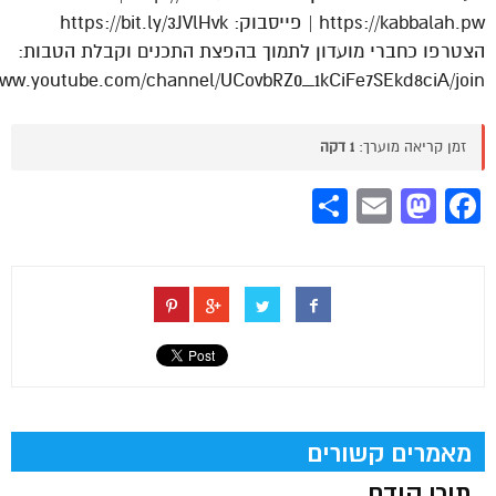
https://kabbalah.pw | פייסבוק: https://bit.ly/3JVlHvk
הצטרפו כחברי מועדון לתמוך בהפצת התכנים וקבלת הטבות:
www.youtube.com/channel/UCovbRZ0_1kCiFe7SEkd8ciA/join
זמן קריאה מוערך:
1 דקה
Share
Mastodon
Email
Facebook
מאמרים קשורים
תוכן קודם