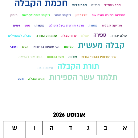
חכמת הקבלה
הרב גוטליב
הרזיה
התמודדות
חסידות בהירה תורה אור
טלזסטון
ליקוטי מוהר
ליקוטי תורה לקריאה
מוהרן
מוזיקה קבלית
מסורת
מרכז מורשת בעל הסולם
מתורתו
נפש
נשים
ספירה
סולם יהודה
עמלק
ערוץ קבלה
פנימיות התורה
קבלה למתחילים
קבלה מעשית
קליפות
רבי שמעון בר יוחאי
רבש
רשבי
שיר יסדותיו בההרי קודש
שלווה
שער הכוונות
תורה אור לקריאה
תורת הקבלה
תיקוני הזהר
תלמוד עשר הספירות
תניא וקבלה
תעס
אוגוסט 2026
א
ב
ג
ד
ה
ו
ש