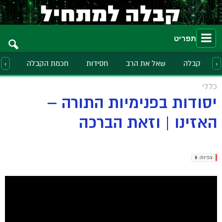
תפריט
קבלה
שאל את הרב
חסידות
חכמת הקבלה
הלכ
‹
›
כללי
יסודות בפנימיות התורה –
האזינו | וזאת הברכה
צפיות:
5