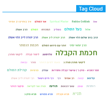
Tag Cloud
live
Rebbe Gottlieb
Spiritual Master
אור הסולם
איך בוחרים רב אמיתי
בעל הסולם
אלול
גוטליב
המהרחו
הסולם
הרב אשלג
הרב יהודה לייב הלוי אשלג
הרב ברוך שלום הלוי אשלג
הרב יהודה ליב אשלג
חכמת הנסתר
הרב יוחאי ימיני
זוהר עם פירוש הסולם
חכמת הקבלה
טלזסטון
לימוד קבלה
ליקוטי מוהרן
ליקוטי מוהרן תורה ג
מאמר לסיום הזוהר
מוהר
נבואה
קהילת הסולם
ספר התניא - פרק ג' | שיעורי קבלה וחסידות
עמלק
פנימיות
קליפות
קנאה
רב אמיתי
רבי
רבי חיים ויטאל
רבי יהודה לייב אשלג
רוחניות
תודעה
שומן
שער הכוונות
תורה אור לקריאה
תיקוני הזהר
תניא
תניא וקבלה
תניא מפורש
תניא פרק ג