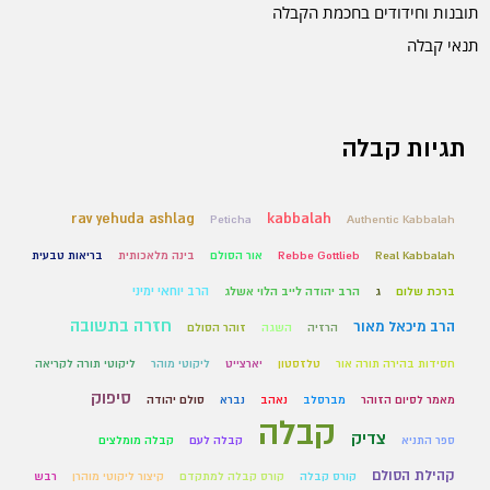
תובנות וחידודים בחכמת הקבלה
תנאי קבלה
תגיות קבלה
rav yehuda ashlag
kabbalah
Peticha
Authentic Kabbalah
Real Kabbalah
Rebbe Gottlieb
אור הסולם
בינה מלאכותית
בריאות טבעית
הרב יוחאי ימיני
ברכת שלום
ג
הרב יהודה לייב הלוי אשלג
חזרה בתשובה
הרב מיכאל מאור
הרזיה
השגה
זוהר הסולם
חסידות בהירה תורה אור
טלזסטון
יארצייט
ליקוטי מוהר
ליקוטי תורה לקריאה
סיפוק
מאמר לסיום הזוהר
מברסלב
נאהב
נברא
סולם יהודה
קבלה
צדיק
ספר התניא
קבלה לעם
קבלה מומלצים
קהילת הסולם
קורס קבלה
קורס קבלה למתקדם
קיצור ליקוטי מוהרן
רבש