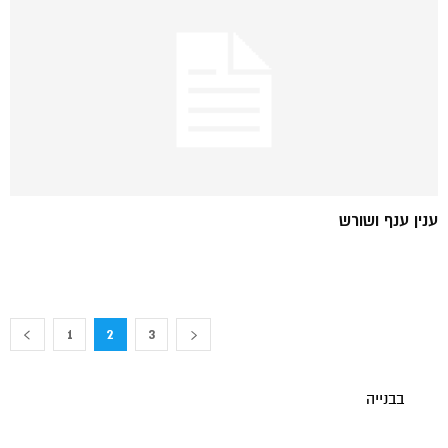
ענין ענף ושורש
1
2
3
בבנייה