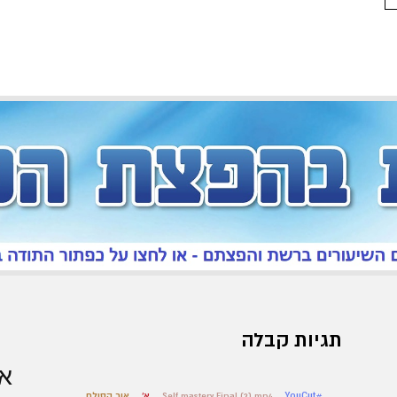
תגיות קבלה
אר
#YouCut
Self mastery Final (2).mp4
א'
אור הסולם