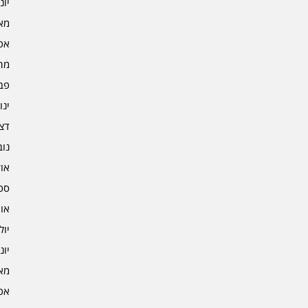
יוני 5
מאי 5
אפרי
מרץ 
פברו
ינוא
דצמב
נובמ
אוקט
ספט
אוגו
יולי 4
יוני 4
מאי 4
אפרי