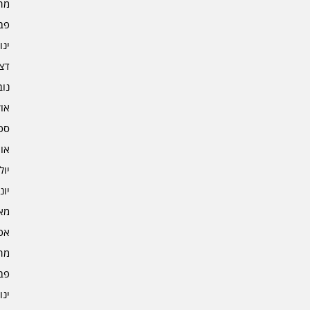
מרץ 
פברו
ינוא
דצמב
נובמ
אוקט
ספט
אוגו
יולי 3
יוני 3
מאי 3
אפרי
מרץ 
פברו
ינוא