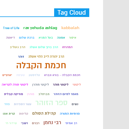
Tag Cloud
rav yehuda ashlag
kabbalah
Tree of Life
איסור
אמונה
בעל התניא
ברכת שלום
דיאטה
המהרחו
הרב ברוך שלום אשלג
הרב גוטליב
הרב יהודה לייב הלוי אשלג
זוהר
חכמת הקבלה
חכמת הקבלה - בורא ונברא
טלזסטון
טעימה
יארצייט
ליקוטי
ליקוטי מוהר
ליקוטי מוהרן
ליקוטי תורה לקריאה
מאמר לסיום הזוהר
מברסלב
מוהרן
מוזיקה קבלית
ספר הזוהר
נשים
עשר הספירות
פחד
קהילת הסולם
פנימיות התורה
קליפות
קרית אונו
רבי נחמן
רב אמיתי
רבנים
רשבי
שידור חי