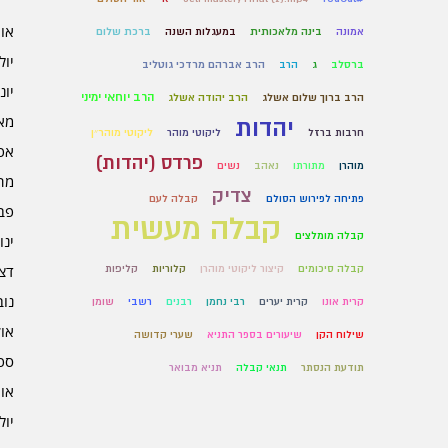
אוגו
אמונה
בינה מלאכותית
במעגלות השנה
ברכת שלום
יולי 6
ברסלב
ג
הרב
הרב אברהם מרדכי גוטליב
יוני 6
הרב יוחאי ימיני
הרב ברוך שלום אשלג
הרב יהודה אשלג
מאי 6
יהדות
חרבות ברזל
ליקוטי מוהר
ליקוטי מוהר״ן
אפרי
פרדס (יהדות)
מוהרן
מתורתו
נאהב
נשים
מרץ 
צדיק
פתיחה לפירוש הסולם
קבלה לעם
פברו
קבלה מעשית
קבלה מומלצים
ינוא
דצמב
קבלה סיכומים
קיצור ליקוטי מוהרן
קלוריות
קליפות
נובמ
קרית אונו
קרית יערים
רבי נחמן
רבנים
רשבי
שומן
אוקט
שילוח הקן
שיעורים בספר התניא
שערי קדושה
ספט
תודעת הנסתר
תנאי קבלה
תניא מבואר
אוגו
יולי 5