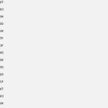
דצמב
נובמ
אוקט
ספט
אוגו
יולי 2
יוני 2
מאי 2
אפרי
מרץ 
פברו
ינוא
דצמב
נובמ
אוקט