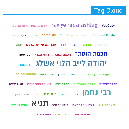
Tag Cloud
rav yehuda ashlag
#YouCut
Self mastery Final (2).mp4
אור הסולם
Spiritual Master
True Kabbalah
א'
איסור
בעל
הגות
הרב אשלג
הרבש
זוהר עם פירוש הסולם
הרזיה
זוהר
חטא
חכמת הנסתר
חכמת הקבלה - בורא ונברא
טלזסטון
יהודה לייב הלוי אשלג
לג בעומר
פנימיות התורה
ליקוטי מוהרן תורה ג
מברסלב
מוהרן
ספר התניא
קבלה לדתיים
קבלה למתחילים
קבלה לעם
קיצור ליקוטי מוהרן
קרית יערים
רבי נחמן
רוחניות
רבנים
רבש
רשבי
שילוח הקן
תניא
שער הכוונות
תורה אור לקריאה
תיקוני הזהר
תניא לצפייה
תניא מבואר
תניא מפורש
תניא פרק ג