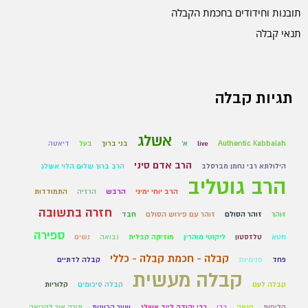
תובנות וחידודים בחכמת הקבלה
תנאי קבלה
תגיות קבלה
אשלג
Authentic Kabbalah
live
א'
בני ברוך
בעל
דיאטה
הרב אדם סיני
הילולתא רבי נחמן מברסלב
הרב ברוך שלום הלוי אשלג
הרב גוטליב
הרב יוחי ימיני
הרבש
הרזיה
התמודדות
חזרה בתשובה
זוהר
זוהר הסולם
זוהר עם פירוש הסולם
חבד
ספירה
חטא
טלזסטון
ליקוטי מוהר״ן
מוזיקה קבלית
נבואה
נשים
קבלה - חכמת קבלה - כללי
פחד
פנימיות
קבלה לדתיים
קבלה מעשית
קבלה לעם
קבלה סיכומים
קלוריות
קליפות
קנאה
רבי
רבי יהודה לייב אשלג
שער הכוונות
תורה אור לקריאה