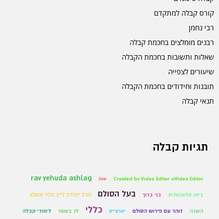
קורס קבלה למתקדם
רבי נחמן
רבנים מומלצים בחכמת קבלה
שאלות ותשובות בחכמת הקבלה
שיעורים לצפייה
תובנות וחידודים בחכמת הקבלה
תנאי קבלה
תגיות קבלה
rav yehuda ashlag
live
Created by Video Editor #Video Editor
בעל הסולם
הרב יהודה לייב הלוי אשלג
בינה מלאכותית
בני ברוך
כללי
השגה
זוהר עם פירוש הסולם
יארצייט
לג בעומר
לימודי קבלה