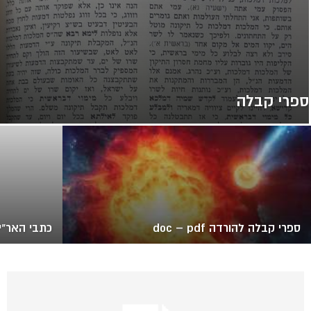
ספרי קבלה
ספרי קבלה להורדה doc – pdf
כתבי האר"י