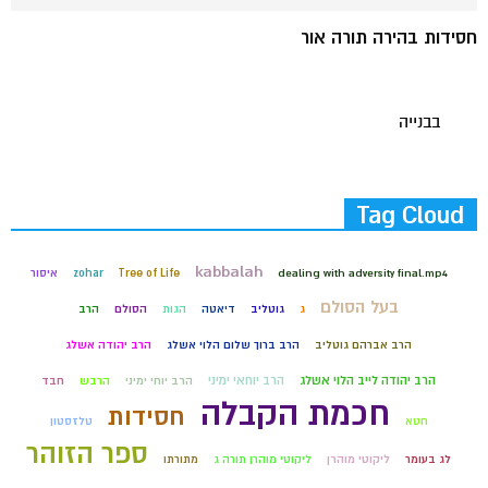
חסידות בהירה תורה אור
בבנייה
Tag Cloud
kabbalah
dealing with adversity final.mp4
Tree of Life
zohar
איסור
בעל הסולם
ג
גוטליב
דיאטה
הגות
הסולם
הרב
הרב אברהם גוטליב
הרב ברוך שלום הלוי אשלג
הרב יהודה אשלג
הרב יהודה לייב הלוי אשלג
הרב יוחאי ימיני
הרב יוחי ימיני
הרבש
חבד
חכמת הקבלה
חסידות
חטא
טלזסטון
ספר הזוהר
לג בעומר
ליקוטי מוהרן
ליקוטי מוהרן תורה ג
מתורתו