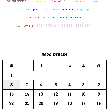
קהילת הסולם
קבלה למתחיל
פנימיות
קבלה לדתיים
קבלה למתחילים
קורס קבלה
רבי שמעון בר יוחאי
רבנים
שומן
שילוח הקן
שיר יסדותיו בההרי קודש
שירים
שער הכוונות
תלמוד עשר הספירות
תניא
תעס
אוגוסט 2026
א
ב
ג
ד
ה
ו
ש
1
8
7
6
5
4
3
2
15
14
13
12
11
10
9
22
21
20
19
18
17
16