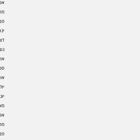
אפרי
מרץ 
פברו
ינוא
דצמב
נובמ
אוקט
ספט
אוגו
יולי 3
יוני 3
מאי 3
אפרי
מרץ 
פברו