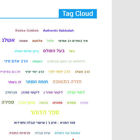
Tag Cloud
Rebbe Gottlieb
Authentic Kabbalah
אשלג
איך בוחרים רב אמיתי
אלול
אלוקות
אמונה
בעל הסולם
בעל
ברוך שלום אשלג
הרב אדם סיני
הילולתא רבי נחמן מברסלב
העצמה
הרב יוחאי ימיני
הרב אשלג
הרב יוחי ימיני
זה גם בתיקייה
חזרה בתשובה
חכמת הנסתר
לג בעומר
לימוד קבלה
ליקוטי מוהר״ן
ליקוטי מוהרן
מברסלב
ספירה
מוהרן
מסורת
מתורתו
נבואה
סולם יהודה
ספר הזוהר
ספר התניא - פרק ג' | שיעורי קבלה וחסידות
עמותת אור הסולם
ערוץ קבלה
פנימיות התורה