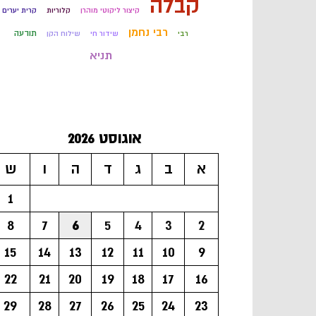
קבלה
קיצור ליקוטי מוהרן
קלוריות
קרית יערים
רבי נחמן
תודעה
רבי
שידור חי
שילוח הקן
תניא
אוגוסט 2026
א
ב
ג
ד
ה
ו
ש
1
8
7
6
5
4
3
2
15
14
13
12
11
10
9
22
21
20
19
18
17
16
29
28
27
26
25
24
23