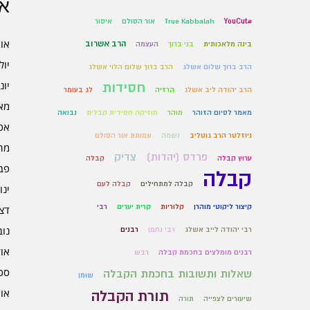
אר
#YouCut
True Kabbalah
אור הסולם
איסור
אוגו
הרב אשרוב
בינה מלאכותית
בני ברוך
העצמה
יולי 6
הרב ברוך שלום אשלג
הרב ברוך שלום הלוי אשלג
יוני 6
חסידות
הרב יהודה ליב אשלג
הרזיה
לג בעומר
מאי 6
מאמר לסיום הזוהר
מוהר
מוזיקה חסידית קבלית
נבואה
אפרי
ניוזלטר הרב גוטליב
נשמה
עמותת אור הסולם
מרץ 
פרדס (יהדות)
צדיק
ערוץ קבלה
קבלה
פברו
קבלה
קבלה למתחילים
קבלה לעם
ינוא
קיצור ליקוטי מוהרן
קלוריות
קרית יערים
רבי
דצמב
נובמ
רבי יהודה לייב אשלג
רבי נחמן
רבנים
אוקט
רבנים מומלצים בחכמת קבלה
רבש
ספט
שאלות ותשובות בחכמת הקבלה
שומן
אוגו
תורת הקבלה
שיעורים לצפייה
תורה