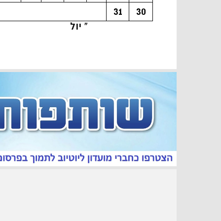
31
30
« יול