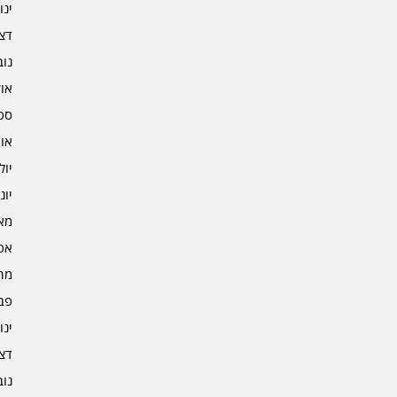
ינוא
דצמב
נובמ
אוקט
ספט
אוגו
יולי 2
יוני 2
מאי 2
אפרי
מרץ 
פברו
ינוא
דצמב
נובמ