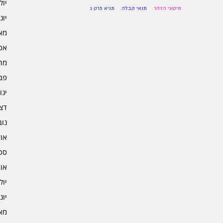
יולי 5
תיקוני הזהר
תנאי קבלה
תניא פרק ג
יוני 5
מאי 5
אפרי
מרץ 
פברו
ינוא
דצמב
נובמ
אוקט
ספט
אוגו
יולי 4
יוני 4
מאי 4