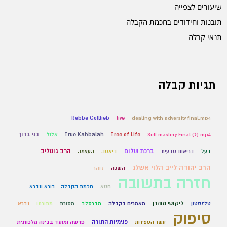
שיעורים לצפייה
תובנות וחידודים בחכמת הקבלה
תנאי קבלה
תגיות קבלה
Rebbe Gottlieb
live
dealing with adversity final.mp4
בני ברוך
Self mastery Final (2).mp4
Tree of Life
True Kabbalah
אלול
ברכת שלום
הרב גוטליב
בעל
בריאות טבעית
דיאטה
העצמה
הרב יהודה לייב הלוי אשלג
השגה
זוהר
חזרה בתשובה
חטא
חכמת הקבלה - בורא ונברא
ליקוטי מוהרן
טלזסטון
מאמרים בקבלה
מברסלב
מסורת
מתורתו
נברא
סיפוק
פנימיות התורה
עשר הספירות
פרשה ומועד בבינה מלכותית