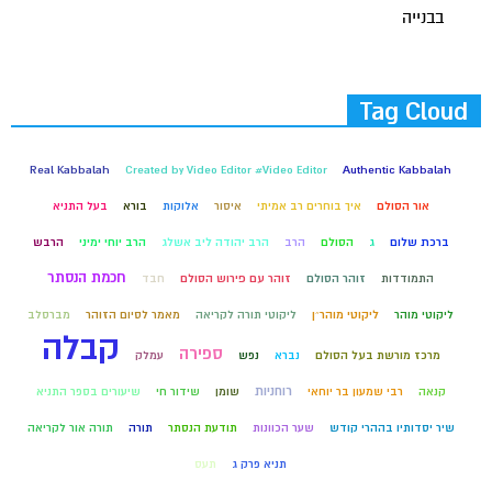
בבנייה
Tag Cloud
Real Kabbalah
Created by Video Editor #Video Editor
Authentic Kabbalah
אור הסולם
איך בוחרים רב אמיתי
איסור
אלוקות
בורא
בעל התניא
ברכת שלום
ג
הסולם
הרב
הרב יהודה ליב אשלג
הרב יוחי ימיני
הרבש
חכמת הנסתר
התמודדות
זוהר הסולם
זוהר עם פירוש הסולם
חבד
ליקוטי מוהר
ליקוטי מוהר״ן
ליקוטי תורה לקריאה
מאמר לסיום הזוהר
מברסלב
קבלה
ספירה
מרכז מורשת בעל הסולם
נברא
נפש
עמלק
רוחניות
קנאה
רבי שמעון בר יוחאי
שומן
שידור חי
שיעורים בספר התניא
שיר יסדותיו בההרי קודש
שער הכוונות
תודעת הנסתר
תורה
תורה אור לקריאה
תניא פרק ג
תעס