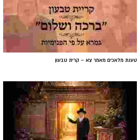
טענת מלאכים מאמר צא – קרית טבעון