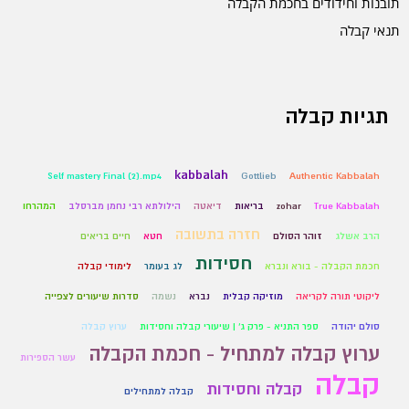
תובנות וחידודים בחכמת הקבלה
תנאי קבלה
תגיות קבלה
kabbalah
Self mastery Final (2).mp4
Gottlieb
Authentic Kabbalah
True Kabbalah
zohar
בריאות
דיאטה
הילולתא רבי נחמן מברסלב
המהרחו
חזרה בתשובה
הרב אשלג
זוהר הסולם
חטא
חיים בריאים
חסידות
חכמת הקבלה - בורא ונברא
לג בעומר
לימודי קבלה
ליקוטי תורה לקריאה
מוזיקה קבלית
נברא
נשמה
סדרות שיעורים לצפייה
סולם יהודה
ספר התניא - פרק ג' | שיעורי קבלה וחסידות
ערוץ קבלה
ערוץ קבלה למתחיל - חכמת הקבלה
עשר הספירות
קבלה
קבלה וחסידות
קבלה למתחילים