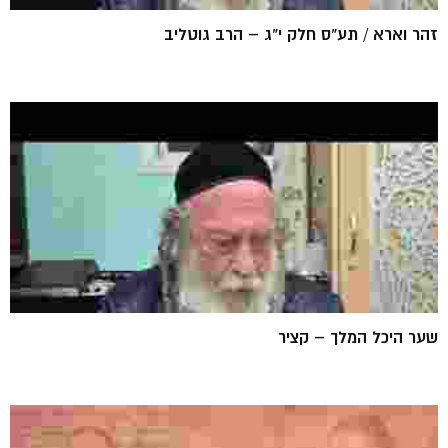
זהר וארא / תע"ס חלק י"ג – הרב גוטליב
שער היכל המלך – קציר