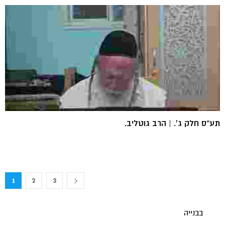
תע"ס חלק ג'. | הרב גוטליב.
1
2
3
בבנייה