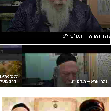
זהר וארא – תע"ס י"ג
תלמי אלעזר
זהר וארא – תע"ס י"ג
| הרב גוטלי