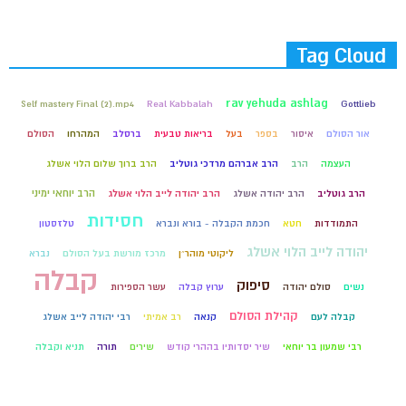
Tag Cloud
rav yehuda ashlag
Self mastery Final (2).mp4
Real Kabbalah
Gottlieb
אור הסולם
איסור
בספר
בעל
בריאות טבעית
ברסלב
המהרחו
הסולם
העצמה
הרב
הרב אברהם מרדכי גוטליב
הרב ברוך שלום הלוי אשלג
הרב יוחאי ימיני
הרב גוטליב
הרב יהודה אשלג
הרב יהודה לייב הלוי אשלג
חסידות
התמודדות
חטא
חכמת הקבלה - בורא ונברא
טלזסטון
יהודה לייב הלוי אשלג
ליקוטי מוהר״ן
מרכז מורשת בעל הסולם
נברא
קבלה
סיפוק
נשים
סולם יהודה
ערוץ קבלה
עשר הספירות
קהילת הסולם
קבלה לעם
קנאה
רב אמיתי
רבי יהודה לייב אשלג
רבי שמעון בר יוחאי
שיר יסדותיו בההרי קודש
שירים
תורה
תניא וקבלה