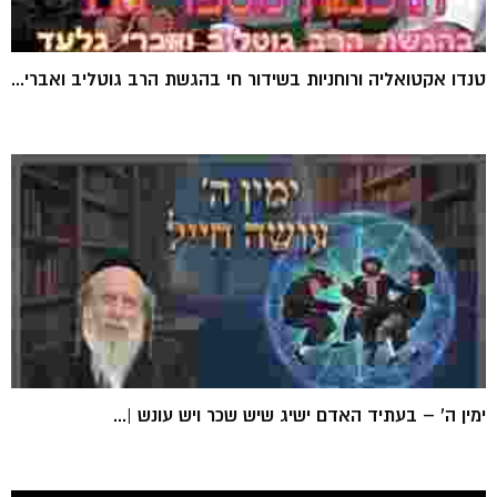
טנדו אקטואליה ורוחניות בשידור חי בהגשת הרב גוטליב ואברי...
ימין ה’ – בעתיד האדם ישיג שיש שכר ויש עונש |...