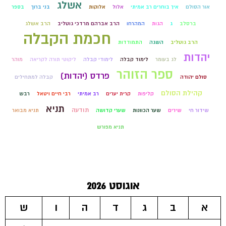
אשלג
אור הסולם
איך בוחרים רב אמיתי
אלול
אלוקות
בני ברוך
בספר
ברסלב
ג
הגות
המהרחו
הרב אברהם מרדכי גוטליב
הרב אשלג
חכמת הקבלה
הרב גוטליב
השגה
התמודדות
יהדות
לג בעומר
לימוד קבלה
לימודי קבלה
ליקוטי תורה לקריאה
מוהר
ספר הזוהר
פרדס (יהדות)
סולם יהודה
קבלה למתחילים
קהילת הסולם
קליפות
קרית יערים
רב אמיתי
רבי חיים ויטאל
רבש
תניא
תודעה
שידור חי
שירים
שער הכוונות
שערי קדושה
תניא מבואר
תניא מפורש
אוגוסט 2026
א
ב
ג
ד
ה
ו
ש