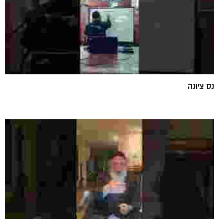
נס ציונה