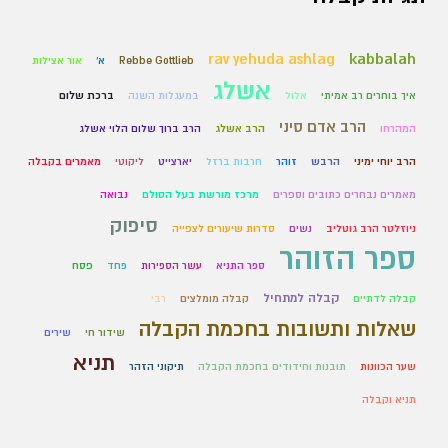
kabbalah
rav yehuda ashlag
Rebbe Gottlieb
א'
אור אצילות
אשלג
איך בוחרים רב אמיתי
אלול
במעגלות השנה
ברכת שלום
הרב אדם סיני
המהרחו
הרב אשלג
הרב ברוך שלום הלוי אשלג
הרב יוחי ימיני
הרבש
זוהר
חרבות ברזל
יארצייט
ליקוטי
מאמרים בקבלה
מאמרים נבחרים כתובים וספרים
מרכז מורשת בעל הסולם
נבואה
סיפוק
ניוזלטר הרב גוטליב
נשים
סדרות שיעורים לצפייה
ספר הזוהר
ספר התניא
עשר הספירות
פחד
פסח
קבלה למתחיל
קבלה לדתיים
קבלה מומלצים
רבי
שאלות ותשובות בחכמת הקבלה
שידור חי
שירים
תניא
שער הכוונות
תובנות וחידודים בחכמת הקבלה
תיקוני הזהר
תניא וקבלה