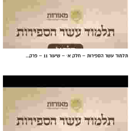
תלמוד עשר הספירות – חלק א׳ – שיעור 11 – פרק...