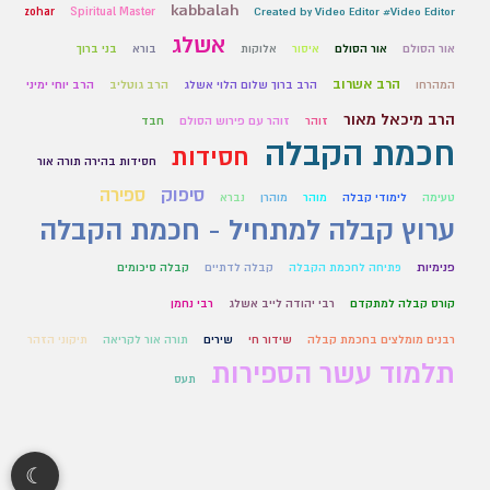
kabbalah
zohar
Spiritual Master
Created by Video Editor #Video Editor
אשלג
אור הסולם
אור הסולם
איסור
אלוקות
בורא
בני ברוך
הרב אשרוב
המהרחו
הרב ברוך שלום הלוי אשלג
הרב גוטליב
הרב יוחי ימיני
הרב מיכאל מאור
זוהר
זוהר עם פירוש הסולם
חבד
חכמת הקבלה
חסידות
חסידות בהירה תורה אור
סיפוק
ספירה
טעימה
לימודי קבלה
מוהר
מוהרן
נברא
ערוץ קבלה למתחיל - חכמת הקבלה
פנימיות
פתיחה לחכמת הקבלה
קבלה לדתיים
קבלה סיכומים
קורס קבלה למתקדם
רבי יהודה לייב אשלג
רבי נחמן
רבנים מומלצים בחכמת קבלה
שידור חי
שירים
תורה אור לקריאה
תיקוני הזהר
תלמוד עשר הספירות
תעס
☾