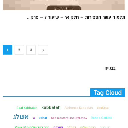
תלמוד עשר הספירות – חלק א׳ – שיעור 7 – פרק...
1
2
3
בבנייה
Tag Cloud
kabbalah
Real Kabbalah
Authentic Kabbalah
#YouCut
אשלג
Rebbe Gottlieb
Self mastery Final (2).mp4
zohar
א'
בני ברוך
ברכת שלום
ברסלב
העצמה
הרב ברוך שלום הלוי אשלג