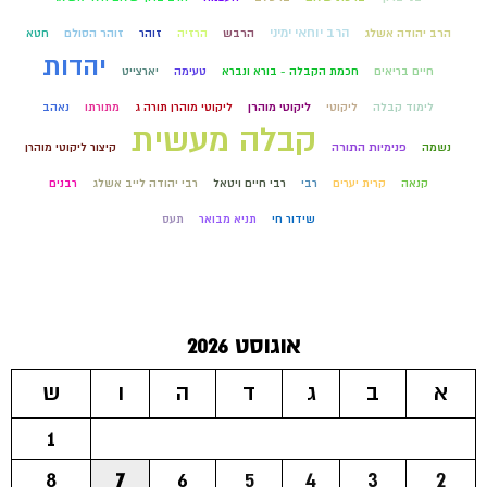
הרב יוחאי ימיני
הרב יהודה אשלג
הרבש
הרזיה
זוהר
זוהר הסולם
חטא
יהדות
חיים בריאים
חכמת הקבלה - בורא ונברא
טעימה
יארצייט
לימוד קבלה
ליקוטי
ליקוטי מוהרן
ליקוטי מוהרן תורה ג
מתורתו
נאהב
קבלה מעשית
נשמה
פנימיות התורה
קיצור ליקוטי מוהרן
קנאה
קרית יערים
רבי
רבי חיים ויטאל
רבי יהודה לייב אשלג
רבנים
שידור חי
תניא מבואר
תעס
אוגוסט 2026
א
ב
ג
ד
ה
ו
ש
1
8
7
6
5
4
3
2