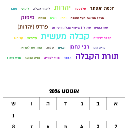
יהדות
חכמת הנסתר
טלזסטון
לימודי קבלה
ליקוטי
מוהר
סיפוק
מרכז מורשת בעל הסולם
נחמן
נשים
נשמה
פרדס (יהדות)
ספר התניא - פרק ג' | שיעורי קבלה וחסידות
קבלה מעשית
קבלה לדתיים
קלוריות
קליפות
רבי נחמן
קרית אונו
רבנים
שלווה
תורה אור לקריאה
תורת הקבלה
תזונה
תניא לצפייה
תניא מבואר
תניא פרק ג
אוגוסט 2026
א
ב
ג
ד
ה
ו
ש
1
8
7
6
5
4
3
2