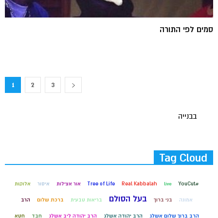
סמים לפי התורה
1
2
3
בבנייה
Tag Cloud
#YouCut
live
Real Kabbalah
Tree of Life
אור אצילות
איסור
אלוקות
בעל הסולם
אמונה
בני ברוך
בריאות טבעית
ברכת שלום
הרב
הרב ברוך שלום אשלג
הרב יהודה אשלג
הרב יהודה ליב אשלג
חבד
חטא