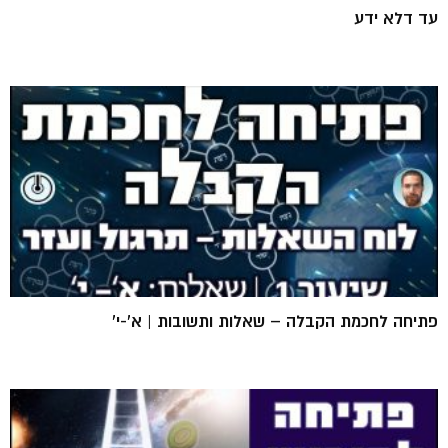
עד דלא ידע
פתיחה לחכמת הקבלה – שאלות ותשובות | א'-י'