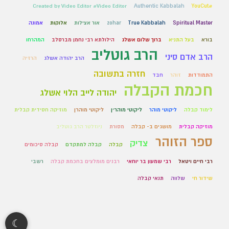
Created by Video Editor #Video Editor
Authentic Kabbalah
#YouCut
Spiritual Master
True Kabbalah
zohar
אור אצילות
אלוקות
אמונה
בורא
בעל התניא
ברוך שלום אשלג
הילולתא רבי נחמן מברסלב
המהרחו
הרב גוטליב
הרב אדם סיני
הרב יהודה אשלג
הרזיה
חזרה בתשובה
התמודדות
זוהר
חבד
חכמת הקבלה
יהודה לייב הלוי אשלג
לימוד קבלה
ליקוטי מוהר
ליקוטי מוהר״ן
ליקוטי מוהרן
מוזיקה חסידית קבלית
מוזיקה קבלית
מושגים ב- קבלה
מסורת
ניוזלטר הרב גוטליב
ספר הזוהר
צדיק
קבלה
קבלה למתקדם
קבלה סיכומים
רבי חיים ויטאל
רבי שמעון בר יוחאי
רבנים מומלצים בחכמת קבלה
רשבי
שידור חי
שלווה
תנאי קבלה
☾