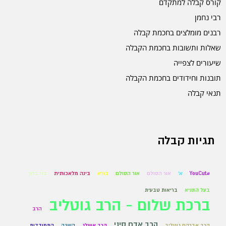
קורס קבלה למתקדם
רבי נחמן
רבנים מומלצים בחכמת קבלה
שאלות ותשובות בחכמת הקבלה
שיעורים לצפייה
תובנות וחידודים בחכמת הקבלה
תנאי קבלה
תגיות קבלה
#YouCut
א'
אור הסולם
אור הסולם
בורא
בינה מלאכותית
בני ברוך
בעל התניא
בריאות טבעית
ברכת שלום - הרב גוטליב
הרב
הרב אדם סיני
הרב אברהם גוטליב
הרב אשלג
השגה
התמודדות