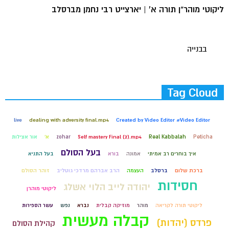
ליקוטי מוהר"ן תורה א' | יארצייט רבי נחמן מברסלב
בבנייה
Tag Cloud
live
dealing with adversity final.mp4
Created by Video Editor #Video Editor
Peticha
Real Kabbalah
Self mastery Final (2).mp4
zohar
א'
אור אצילות
בעל הסולם
איך בוחרים רב אמיתי
אמונה
בורא
בעל התניא
ברכת שלום
ברסלב
העצמה
הרב אברהם מרדכי גוטליב
זוהר הסולם
חסידות
יהודה לייב הלוי אשלג
ליקוטי מוהרן
ליקוטי תורה לקריאה
מוהר
מוזיקה קבלית
נברא
נפש
עשר הספירות
קבלה מעשית
פרדס (יהדות)
קהילת הסולם