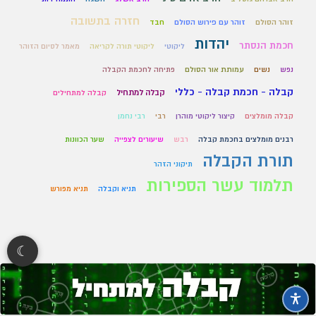
חזרה בתשובה
זוהר הסולם
זוהר עם פירוש הסולם
חבד
יהדות
חכמת הנסתר
ליקוטי
ליקוטי תורה לקריאה
מאמר לסיום הזוהר
נפש
נשים
עמותת אור הסולם
פתיחה לחכמת הקבלה
קבלה - חכמת קבלה - כללי
קבלה למתחיל
קבלה למתחילים
קבלה מומלצים
קיצור ליקוטי מוהרן
רבי
רבי נחמן
רבנים מומלצים בחכמת קבלה
רבש
שיעורים לצפייה
שער הכוונות
תורת הקבלה
תיקוני הזהר
תלמוד עשר הספירות
תניא וקבלה
תניא מפורש
☾