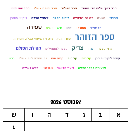
הרב ברוך שלום הלוי אשלג
הרב גוטליב
הרב יהודה אשלג
הרב יוחי ימיני
ליקוטי מוהרן
הרבש
השגה
זה גם בתיקייה
לימוד קבלה
לימודי קבלה
ספירה
מברסלב
מתורתו
נחמן
נפש
נשים
ספר הזוהר
ספר התניא - פרק ג' | שיעורי קבלה וחסידות
צדיק
קהילת הסולם
ערוץ קבלה
פחד
קבלה למתחילים
קיצור ליקוטי מוהרן
קלוריות
קליפות
קרית אונו
רבי יהודה לייב אשלג
רבש
תודעה
שיעורים בספר התניא
שערי קדושה
תניא לצפייה
אוגוסט 2026
א
ב
ג
ד
ה
ו
ש
1