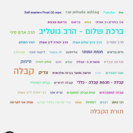
rav yehuda ashlag
Self mastery Final (2).mp4
Peticha
live
איך בוחרים רב אמיתי
בורא
בריאות
בריאות טבעית
ברכת שלום - הרב גוטליב
הרב אדם סיני
הרב אשרוב
הרב ברוך שלום אשלג
הרב יהודה ליב אשלג
זוהר הסולם
חכמת הנסתר
חיים בריאים
טלזסטון
לג בעומר
ליקוטי מוהר
מברסלב
סיפוק
מוזיקה קבלית
מושגים ב- קבלה
נברא
נפש
סולם יהודה
קבלה
צדיק
עשר הספירות
פסח
פרשה ומועד בבינה מלכותית
קבלה - חכמת קבלה - כללי
קבלה למתחיל
קבלה לדתיים
קבלה למתקדמים
קורס קבלה למתקדם
קרית אונו
רבי יהודה לייב אשלג
רוחניות
רבי נחמן
רבנים
שומן
שיר יסדותיו בההרי קודש
תורה אור לקריאה
תורת הקבלה