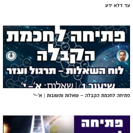
עד דלא ידע
פתיחה לחכמת הקבלה – שאלות ותשובות | א'-י'