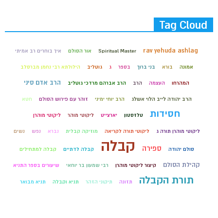
Tag Cloud
rav yehuda ashlag
Spiritual Master
אור הסולם
איך בוחרים רב אמיתי
אמונה
בורא
בני ברוך
בספר
ג
גוטליב
הילולתא רבי נחמן מברסלב
הרב אדם סיני
המהרחו
העצמה
הרב
הרב אברהם מרדכי גוטליב
הרב יהודה לייב הלוי אשלג
הרב יוחי ימיני
זוהר עם פירוש הסולם
חטא
חסידות
טלזסטון
יארצייט
ליקוטי מוהר
ליקוטי מוהרן
ליקוטי מוהרן תורה ג
ליקוטי תורה לקריאה
מוזיקה קבלית
נברא
נפש
נשים
קבלה
ספירה
סולם יהודה
קבלה לדתיים
קבלה למתחילים
קהילת הסולם
קיצור ליקוטי מוהרן
רבי שמעון בר יוחאי
שיעורים בספר התניא
תורת הקבלה
תזונה
תיקוני הזהר
תניא וקבלה
תניא מבואר