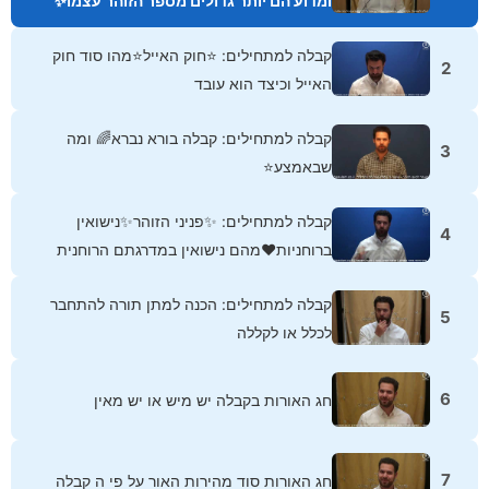
ומדוע הם יותר גדולים מספר הזוהר עצמו✨
קבלה למתחילים: ⭐חוק האייל⭐מהו סוד חוק
2
האייל וכיצד הוא עובד
קבלה למתחילים: קבלה בורא נברא🌈 ומה
3
שבאמצע⭐
קבלה למתחילים: ✨פניני הזוהר✨נישואין
4
ברוחניות❤מהם נישואין במדרגתם הרוחנית
קבלה למתחילים: הכנה למתן תורה להתחבר
5
לכלל או לקללה
6
חג האורות בקבלה יש מיש או יש מאין
7
חג האורות סוד מהירות האור על פי ה קבלה