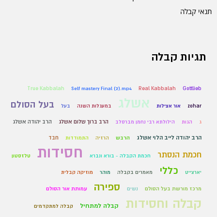
תנאי קבלה
תגיות קבלה
True Kabbalah
Self mastery Final (2).mp4
Real Kabbalah
Gottlieb
אשלג
בעל הסולם
zohar
אור אצילות
במעגלות השנה
בעל
הרב ברוך שלום אשלג
הרב יהודה אשלג
ג
הגות
הילולתא רבי נחמן מברסלב
הרב יהודה לייב הלוי אשלג
הרבש
חבד
הרזיה
התמודדות
חסידות
חכמת הנסתר
חכמת הקבלה - בורא ונברא
טלזסטון
כללי
יארצייט
מאמרים בקבלה
מוהר
מוזיקה קבלית
ספירה
מרכז מורשת בעל הסולם
נשים
עמותת אור הסולם
קבלה וחסידות
קבלה למתחיל
קבלה למתקדמים