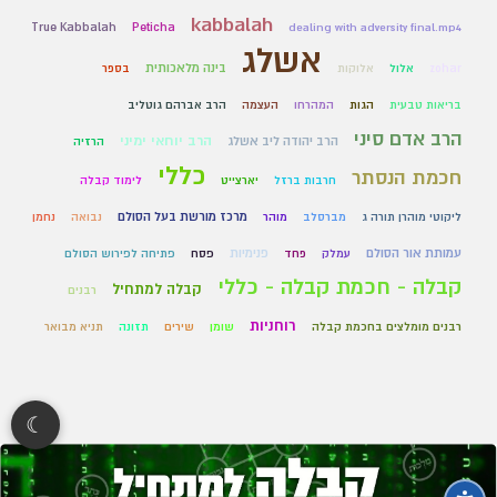
kabbalah
True Kabbalah
Peticha
dealing with adversity final.mp4
אשלג
בינה מלאכותית
zohar
אלול
אלוקות
בספר
בריאות טבעית
הגות
המהרחו
העצמה
הרב אברהם גוטליב
הרב אדם סיני
הרב יוחאי ימיני
הרב יהודה ליב אשלג
הרזיה
כללי
חכמת הנסתר
חרבות ברזל
יארצייט
לימוד קבלה
מרכז מורשת בעל הסולם
ליקוטי מוהרן תורה ג
מברסלב
מוהר
נבואה
נחמן
עמותת אור הסולם
פנימיות
עמלק
פחד
פסח
פתיחה לפירוש הסולם
קבלה - חכמת קבלה - כללי
קבלה למתחיל
רבנים
רוחניות
רבנים מומלצים בחכמת קבלה
שומן
שירים
תזונה
תניא מבואר
☾