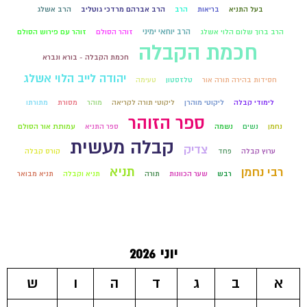
בעל התניא
בריאות
הרב
הרב אברהם מרדכי גוטליב
הרב אשלג
הרב יוחאי ימיני
הרב ברוך שלום הלוי אשלג
זוהר הסולם
זוהר עם פירוש הסולם
חכמת הקבלה
חכמת הקבלה - בורא ונברא
יהודה לייב הלוי אשלג
חסידות בהירה תורה אור
טלזסטון
טעימה
לימודי קבלה
ליקוטי מוהרן
ליקוטי תורה לקריאה
מוהר
מסורת
מתורתו
ספר הזוהר
נחמן
נשים
נשמה
ספר התניא
עמותת אור הסולם
קבלה מעשית
צדיק
ערוץ קבלה
פחד
קורס קבלה
רבי נחמן
תניא
רבש
שער הכוונות
תורה
תניא וקבלה
תניא מבואר
יוני 2026
א
ב
ג
ד
ה
ו
ש