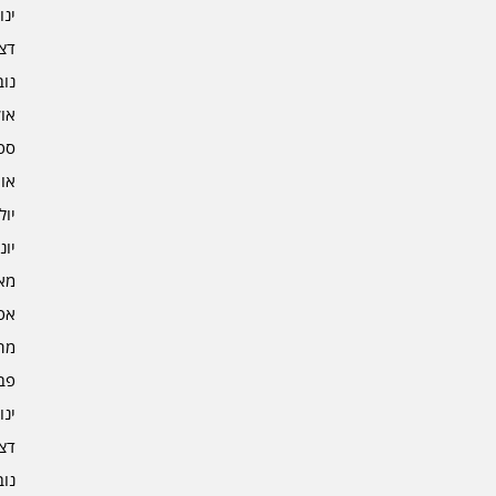
ינוא
דצמב
נובמ
אוקט
ספט
אוגו
יולי 3
יוני 3
מאי 3
אפרי
מרץ 
פברו
ינוא
דצמב
נובמ