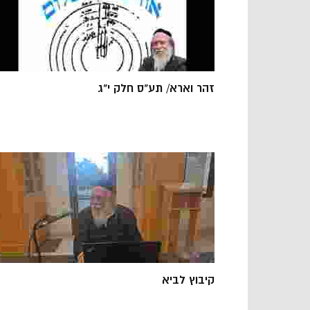
זהר וארא/ תע"ס חלק י"ג
קיבוץ לביא