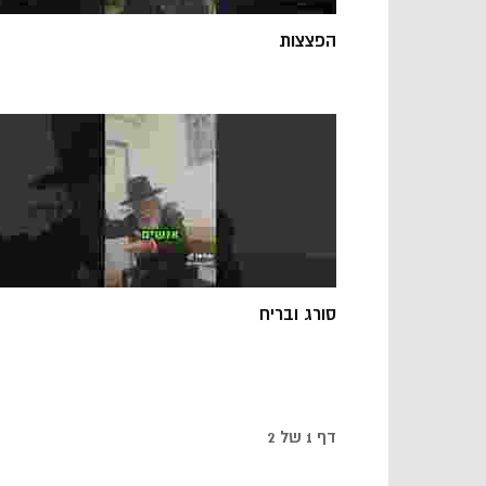
הפצצות
סורג ובריח
דף 1 של 2