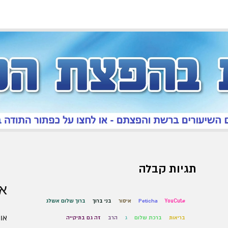
תגיות קבלה
אר
#YouCut
Peticha
איסור
בני ברוך
ברוך שלום אשלג
אוגו
בריאות
ברכת שלום
ג
הרב
זה גם בתיקייה