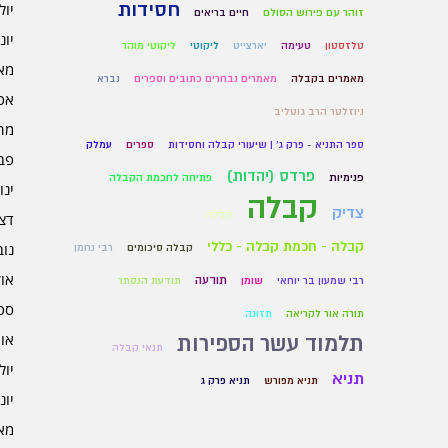
חסידות
יולי 6
זוהר עם פירוש הסולם
חיים בריאים
יוני 6
טלזסטון
טעימה
יארצייט
ליקוטי
ליקוטי מוהר
מאי 6
מאמרים בקבלה
מאמרים נבחרים כתובים וספרים
נברא
אפרי
ניוזלטר הרב גוטליב
מרץ 
ספר התניא - פרק ג' | שיעורי קבלה וחסידות
ספרים
עמלק
פברו
פרדס (יהדות)
פנימיות
פתיחה לחכמת הקבלה
ינוא
קבלה
צדיק
קבלה
דצמב
קבלה - חכמת קבלה - כללי
נובמ
קבלה סיכומים
רבי נחמן
אוקט
תודעה
רבי שמעון בר יוחאי
שומן
תודעת הנסתר
ספט
תורה אור לקריאה
תזונה
אוגו
תלמוד עשר הספירות
תנאי קבלה
יולי 5
תניא
תניא מפורש
תניא פרק ג
יוני 5
מאי 5