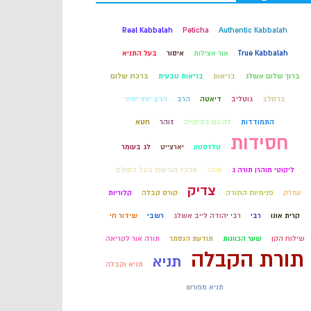
קבלה
Real Kabbalah
Peticha
Authentic Kabbalah
True Kabbalah
אור אצילות
איסור
בעל התניא
חכמת הקבלה
ברוך שלום אשלג
בריאות
בריאות טבעית
ברכת שלום
ברסלב
גוטליב
דיאטה
הרב
הרב יוחי ימיני
התמודדות
זה גם בתיקייה
זוהר
חטא
חסידות
טלזסטון
יארצייט
לג בעומר
ליקוטי מוהרן תורה ג
מוהר
מרכז מורשת בעל הסולם
צדיק
עמלק
פנימיות התורה
קורס קבלה
קלוריות
קרית אונו
רבי
רבי יהודה לייב אשלג
רשבי
שידור חי
שילוח הקן
שער הכוונות
תודעת הנסתר
תורה אור לקריאה
תורת הקבלה
תניא
תניא וקבלה
תניא מפורש