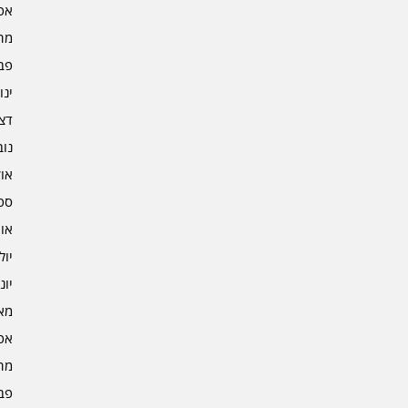
אפרי
מרץ 
פברו
ינוא
דצמב
נובמ
אוקט
ספט
אוגו
יולי 4
יוני 4
מאי 4
אפרי
מרץ 
פברו