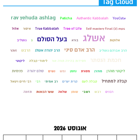
Tag Cloud
rav yehuda ashlag
#YouCut
Peticha
Authentic Kabbalah
Self mastery Final (2).mp4
Tree of Life
True Kabbalah
איסור
אלול
אשלג
בעל הסולם
אלוקות
בורא
ג
גוטליב
הרב אדם סיני
הרב יהודה אשלג
הרבש
הרב אברהם גוטליב
זוהר
חכמת הנסתר
חסידות בהירה תורה אור
לימודי קבלה
ליקוטי
ליקוטי מוהרן
סולם יהודה
פנימיות
מוהרן
מסורת
נחמן
נפש
נשים
קבלה למתחיל
קבלה לעם
קרית יערים
רב אמיתי
רבי
רבי חיים ויטאל
רבנים
רבש
רשבי
שומן
שלווה
שער הכוונות
תזונה
אוגוסט 2026