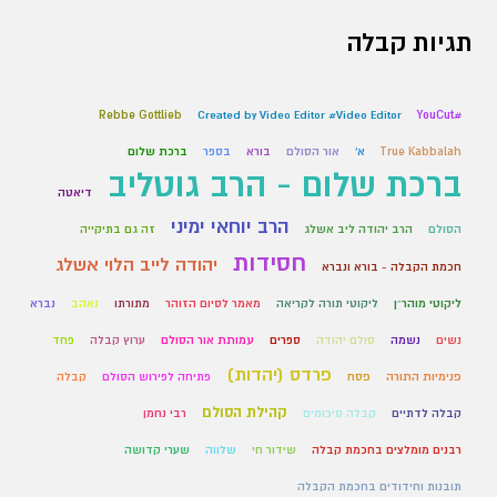
תגיות קבלה
Rebbe Gottlieb
Created by Video Editor #Video Editor
#YouCut
True Kabbalah
א'
אור הסולם
בורא
בספר
ברכת שלום
ברכת שלום - הרב גוטליב
דיאטה
הרב יוחאי ימיני
הסולם
הרב יהודה ליב אשלג
זה גם בתיקייה
חסידות
יהודה לייב הלוי אשלג
חכמת הקבלה - בורא ונברא
ליקוטי מוהר״ן
ליקוטי תורה לקריאה
מאמר לסיום הזוהר
מתורתו
נאהב
נברא
נשים
נשמה
סולם יהודה
ספרים
עמותת אור הסולם
ערוץ קבלה
פחד
פרדס (יהדות)
פנימיות התורה
פסח
פתיחה לפירוש הסולם
קבלה
קהילת הסולם
קבלה לדתיים
קבלה סיכומים
רבי נחמן
רבנים מומלצים בחכמת קבלה
שידור חי
שלווה
שערי קדושה
תובנות וחידודים בחכמת הקבלה