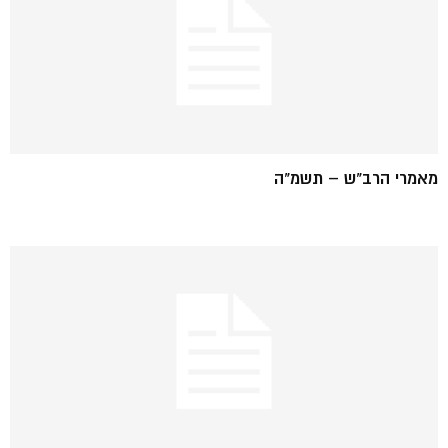
מאמרי הרב"ש – תשמ"ה