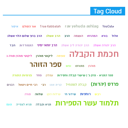
Tag Cloud
rav yehuda ashlag
#YouCut
True Kabbalah
אור הסולם
איסור
אלול
בורא
המהרחו
העצמה
הרב
הרב אשלג
הרב ברוך שלום הלוי אשלג
הרב יוחאי ימיני
הרב יהודה אשלג
הרב יהודה ליב אשלג
התמודדות
חבד
חכמת הקבלה
טעימה
ליקוטי מוהרן
ליקוטי מוהרן תורה ג
ספר הזוהר
מוהרן
מתורתו
נפש
ספר התניא - פרק ג' | שיעורי קבלה וחסידות
עמלק
פחד
פנימיות התורה
פרדס (יהדות)
קבלה למתחיל
קרית אונו
רבי
רבי חיים ויטאל
רבנים
רוחניות
רבש
שידור חי
שילוח הקן
שלווה
תורה
תלמוד עשר הספירות
תניא וקבלה
תניא לצפייה
תעס