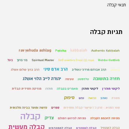
תנאי קבלה
תגיות קבלה
rav yehuda ashlag
kabbalah
Peticha
Authentic Kabbalah
Rebbe Gottlieb
Self mastery Final (2).mp4
Spiritual Master
בני ברוך
בעל
הרב אדם סיני
העצמה
הרב אברהם מרדכי גוטליב
הרב ברוך שלום אשלג
חזרה בתשובה
יהודה לייב הלוי אשלג
טלזסטון
טעימה
ליקוטי מוהר״ן
ליקוטי מוהרן
מאמרים בקבלה
מוהרן
מוזיקה חסידית קבלית
סיפוק
מסורת
נאהב
נבואה
נפש
ספר התניא - פרק ג' | שיעורי קבלה וחסידות
ספרים
פרשה ומועד בבינה מלכותית
קבלה
צדיק
פתיחה לחכמת הקבלה
פתיחה לפירוש הסולם
קבלה מעשית
קבלה למתחיל
קבלה למתקדם
קבלה למתקדמים