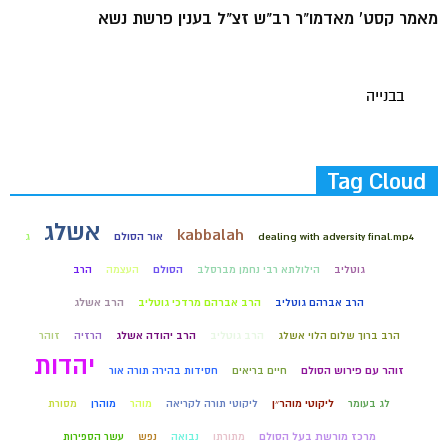
מאמר קסט' מאדמו"ר רב"ש זצ"ל בענין פרשת נשא
בבנייה
Tag Cloud
אשלג
kabbalah
dealing with adversity final.mp4
אור הסולם
ג
גוטליב
הילולתא רבי נחמן מברסלב
הסולם
העצמה
הרב
הרב אברהם גוטליב
הרב אברהם מרדכי גוטליב
הרב אשלג
הרב ברוך שלום הלוי אשלג
הרב גוטליב
הרב יהודה אשלג
הרזיה
זוהר
יהדות
זוהר עם פירוש הסולם
חיים בריאים
חסידות בהירה תורה אור
לג בעומר
ליקוטי מוהר״ן
ליקוטי תורה לקריאה
מוהר
מוהרן
מסורת
מרכז מורשת בעל הסולם
מתורתו
נבואה
נפש
עשר הספירות