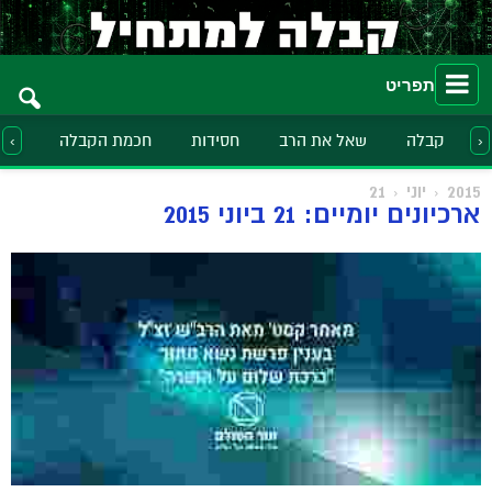
תפריט
קבלה
שאל את הרב
חסידות
חכמת הקבלה
הלכ
‹
›
2015
יוני
21
ארכיונים יומיים: 21 ביוני 2015