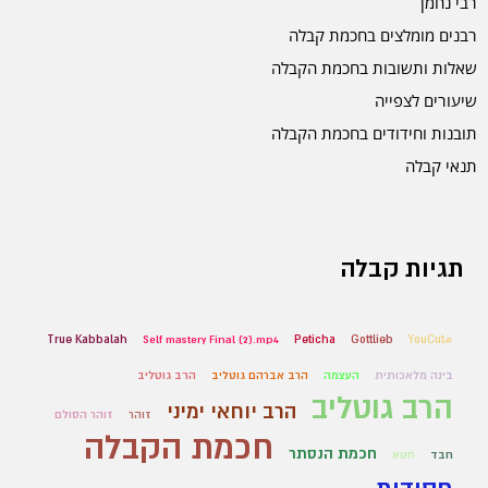
רבי נחמן
רבנים מומלצים בחכמת קבלה
שאלות ותשובות בחכמת הקבלה
שיעורים לצפייה
תובנות וחידודים בחכמת הקבלה
תנאי קבלה
תגיות קבלה
True Kabbalah
Self mastery Final (2).mp4
Peticha
Gottlieb
#YouCut
בינה מלאכותית
העצמה
הרב אברהם גוטליב
הרב גוטליב
הרב גוטליב
הרב יוחאי ימיני
זוהר
זוהר הסולם
חכמת הקבלה
חכמת הנסתר
חבד
חטא