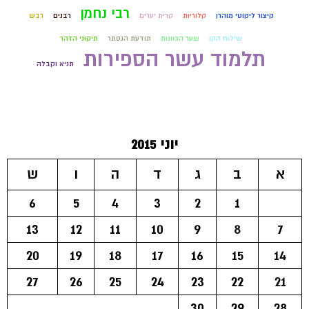
רבי נחמן
קיצור ליקוטי מוהרן
קלוריות
קרית יערים
רבנים
רבש
שילוח הקן
שער הכוונות
תודעת הנסתר
תיקוני הזהר
תלמוד עשר הספירות
תניא וקבלה
יוני 2015
א
ב
ג
ד
ה
ו
ש
6
5
4
3
2
1
13
12
11
10
9
8
7
20
19
18
17
16
15
14
27
26
25
24
23
22
21
30
29
28