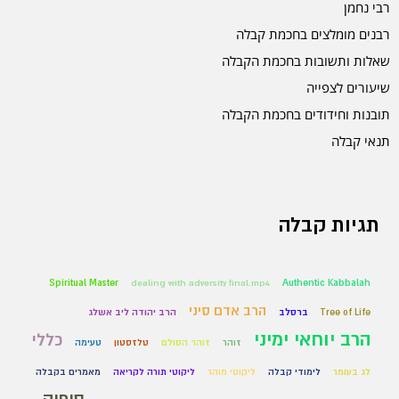
רבי נחמן
רבנים מומלצים בחכמת קבלה
שאלות ותשובות בחכמת הקבלה
שיעורים לצפייה
תובנות וחידודים בחכמת הקבלה
תנאי קבלה
תגיות קבלה
Spiritual Master
dealing with adversity final.mp4
Authentic Kabbalah
הרב אדם סיני
Tree of Life
ברסלב
הרב יהודה ליב אשלג
הרב יוחאי ימיני
כללי
זוהר
זוהר הסולם
טלזסטון
טעימה
לג בעומר
לימודי קבלה
ליקוטי מוהר
ליקוטי תורה לקריאה
מאמרים בקבלה