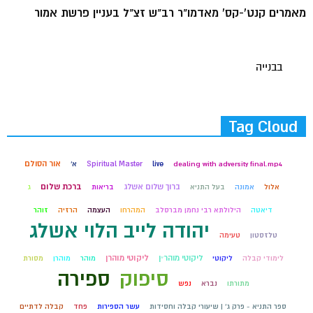
מאמרים קנט'-קס' מאדמו"ר רב"ש זצ"ל בעניין פרשת אמור
בבנייה
Tag Cloud
אור הסולם
dealing with adversity final.mp4
live
Spiritual Master
א'
ברוך שלום אשלג
ברכת שלום
אלול
אמונה
בעל התניא
בריאות
ג
דיאטה
הילולתא רבי נחמן מברסלב
המהרחו
העצמה
הרזיה
זוהר
יהודה לייב הלוי אשלג
טלזסטון
טעימה
ליקוטי מוהר״ן
ליקוטי מוהרן
לימודי קבלה
ליקוטי
מוהר
מוהרן
מסורת
סיפוק
ספירה
מתורתו
נברא
נפש
ספר התניא - פרק ג' | שיעורי קבלה וחסידות
עשר הספירות
פחד
קבלה לדתיים