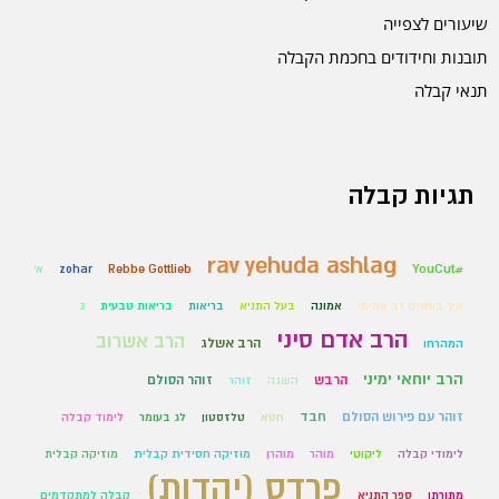
שיעורים לצפייה
תובנות וחידודים בחכמת הקבלה
תנאי קבלה
תגיות קבלה
rav yehuda ashlag
#YouCut
Rebbe Gottlieb
zohar
א'
איך בוחרים רב אמיתי
אמונה
בעל התניא
בריאות
בריאות טבעית
ג
הרב אדם סיני
הרב אשרוב
הרב אשלג
המהרחו
הרב יוחאי ימיני
הרבש
זוהר הסולם
השגה
זוהר
זוהר עם פירוש הסולם
חבד
חטא
טלזסטון
לג בעומר
לימוד קבלה
לימודי קבלה
ליקוטי
מוהר
מוהרן
מוזיקה חסידית קבלית
מוזיקה קבלית
פרדס (יהדות)
מתורתו
ספר התניא
קבלה למתקדמים