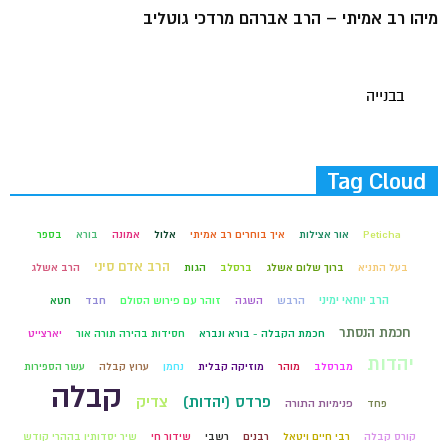
מיהו רב אמיתי – הרב אברהם מרדכי גוטליב
בבנייה
Tag Cloud
Peticha
אור אצילות
איך בוחרים רב אמיתי
אלול
אמונה
בורא
בספר
הרב אדם סיני
בעל התניא
ברוך שלום אשלג
ברסלב
הגות
הרב אשלג
הרב יוחאי ימיני
הרבש
השגה
זוהר עם פירוש הסולם
חבד
חטא
חכמת הנסתר
חכמת הקבלה - בורא ונברא
חסידות בהירה תורה אור
יארצייט
יהדות
מברסלב
מוהר
מוזיקה קבלית
נחמן
ערוץ קבלה
עשר הספירות
קבלה
פרדס (יהדות)
צדיק
פחד
פנימיות התורה
קורס קבלה
רבי חיים ויטאל
רבנים
רשבי
שידור חי
שיר יסדותיו בההרי קודש